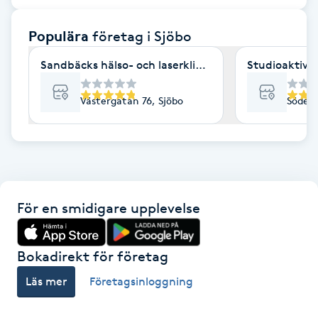
F
Populära
företag
i Sjöbo
Face framing
Sandbäcks hälso- och laserklinik - Sjöbo, Skåne
Studioaktiv2
Faceliftmassage
Västergatan 76, Sjöbo
Söderg
Fet hårbotten
Fettreducering
För en smidigare upplevelse
Fibromassage
Fillers
Bokadirekt för företag
Läs mer
Företagsinloggning
Fotmassage