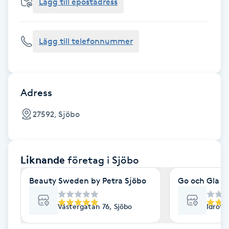
Cryoterapi
Lägg till epostadress
D
Lägg till telefonnummer
Damklippning
Dermapen
Adress
Diamantslipning
27592, Sjöbo
E
Enzympeeling
Liknande
företag
i Sjöbo
Extensions
Beauty Sweden by Petra Sjöbo
Go och Gla
Extensions borttagning
Västergatan 76, Sjöbo
Idrott
Eyeliner-tatuering