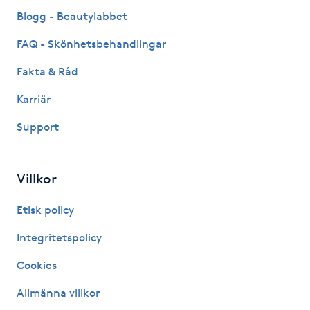
Fransk manikyr
Blogg - Beautylabbet
FAQ - Skönhetsbehandlingar
Fransrengöring
Fakta & Råd
Frekvensterapi
Karriär
Support
Friskvård
Friskvårdsmassage
Villkor
Frisör
Etisk policy
Integritetspolicy
Funktionsanalys
Cookies
Färgning
Allmänna villkor