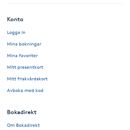
Fotsvamp
Konto
Fotvård
Logga in
Fransar
Mina bokningar
Fransborttagning
Mina favoriter
Mitt presentkort
Fransfärgning
Mitt friskvårdskort
Fransförlängning
Avboka med kod
Fransförlängning Megavolym
Bokadirekt
Fransförlängning Volym
Om Bokadirekt