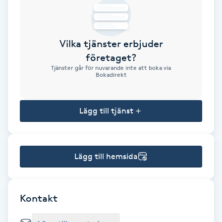
Brynformning
Vilka tjänster erbjuder
Brynfärgning
företaget?
Tjänster går för nuvarande inte att boka via
Brynplockning
Bokadirekt
Bröllopsuppsättning
Lägg till tjänst
C
Celluliter
Lägg till hemsida
Coachning
Color correction
Kontakt