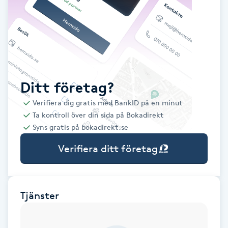
Babylights
Balayage
Bambumassage
Ditt företag?
Verifiera dig gratis med BankID på en minut
Barber
Ta kontroll över din sida på Bokadirekt
Syns gratis på bokadirekt.se
Barnklippning
Verifiera ditt företag
BIAB
Blowout
Tjänster
Bottenfärg