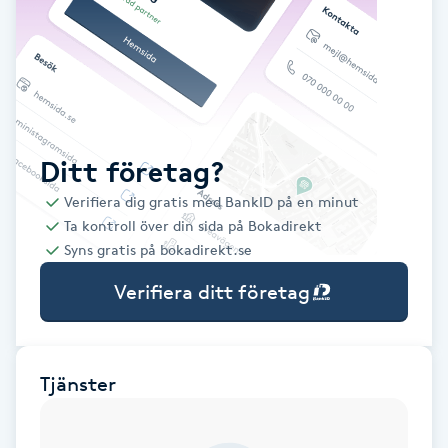
Babylights
Balayage
Bambumassage
Ditt företag?
Verifiera dig gratis med BankID på en minut
Barber
Ta kontroll över din sida på Bokadirekt
Syns gratis på bokadirekt.se
Barnklippning
Verifiera ditt företag
BIAB
Blowout
Tjänster
Bottenfärg