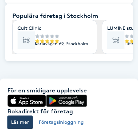
F
Populära
företag
i Stockholm
Face framing
Cult Clinic
LUMINE stud
Faceliftmassage
Karlavägen 69, Stockholm
Lützen
Fet hårbotten
Fettreducering
För en smidigare upplevelse
Fibromassage
Fillers
Bokadirekt för företag
Läs mer
Företagsinloggning
Fotmassage