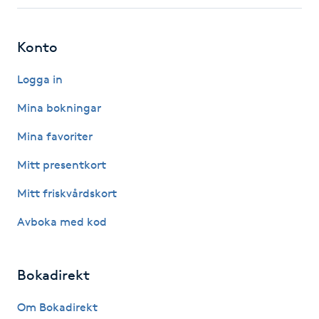
Fotsvamp
Konto
Fotvård
Logga in
Fransar
Mina bokningar
Fransborttagning
Mina favoriter
Mitt presentkort
Fransfärgning
Mitt friskvårdskort
Fransförlängning
Avboka med kod
Fransförlängning Megavolym
Bokadirekt
Fransförlängning Volym
Om Bokadirekt