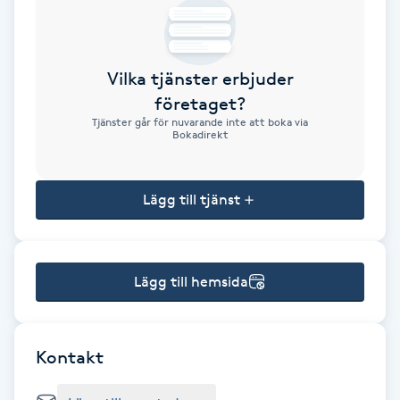
Brynformning
Vilka tjänster erbjuder
Brynfärgning
företaget?
Tjänster går för nuvarande inte att boka via
Brynplockning
Bokadirekt
Bröllopsuppsättning
Lägg till tjänst
C
Celluliter
Lägg till hemsida
Coachning
Color correction
Kontakt