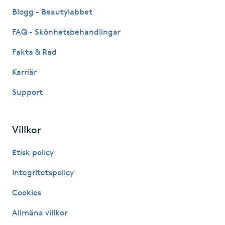
Fransk manikyr
Blogg - Beautylabbet
FAQ - Skönhetsbehandlingar
Fransrengöring
Fakta & Råd
Frekvensterapi
Karriär
Support
Friskvård
Friskvårdsmassage
Villkor
Frisör
Etisk policy
Integritetspolicy
Funktionsanalys
Cookies
Färgning
Allmäna villkor