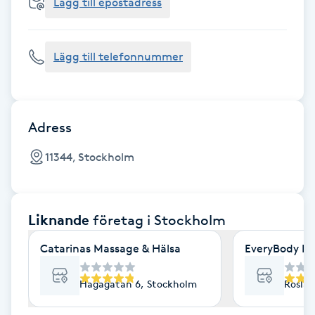
Cryoterapi
Lägg till epostadress
D
Lägg till telefonnummer
Damklippning
Dermapen
Adress
Diamantslipning
11344, Stockholm
E
Enzympeeling
Liknande
företag
i Stockholm
Extensions
Catarinas Massage & Hälsa
EveryBody La
Extensions borttagning
Hagagatan 6, Stockholm
Roslag
Eyeliner-tatuering