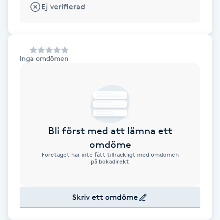
Alternativmedicin
Ej verifierad
POPULÄRA SÖKNINGAR
POPULÄRA SÖKNINGAR
POPULÄRA SÖKNINGAR
POPULÄRA SÖKNINGAR
POPULÄRA SÖKNINGAR
POPULÄRA SÖKNINGAR
POPULÄRA SÖKNINGAR
Gravidmassage
Personlig träning (PT)
Naglar
Lashlift
Frisör nära mig
Massage nära mig
Naglar nära mig
Lashlift nära mig
Piercing nära mig
Fotvård nära mig
Ansiktsbehandling nära mig
Frisör Västerås
Massage Västerås
Naglar Västerås
Browlift Stockholm
Microneedling Göteborg
Tatuering Göteborg
Yoga Göteborg
Yoga
Andningsmassage
Pedikyr
Browlift
Frisör Stockholm
Massage Stockholm
Naglar Stockholm
Lashlift Stockholm
Piercing Stockholm
Fotvård Stockholm
Ansiktsbehandling Stockholm
Frisör Örebro
Massage Örebro
Naglar Örebro
Browlift Göteborg
Microneedling Malmö
Tatuering Malmö
Hot yoga Stockholm
Hot yoga
Microblading
Inga omdömen
Ansiktslyft utan kirurgi
Frisör Göteborg
Massage Göteborg
Naglar Göteborg
Lashlift Göteborg
Piercing Göteborg
Fotvård Göteborg
Ansiktsbehandling Göteborg
Frisör Linköping
Massage Linköping
Naglar Helsingborg
Browlift Malmö
LPG Stockholm
Tandblekning Stockholm
Hot yoga Malmö
Akupunktur
Spa
Frisör Malmö
Massage Malmö
Naglar Malmö
Lashlift Malmö
Ansiktsbehandling Malmö
Piercing Malmö
Fotvård Malmö
Frisör Jönköping
Massage Helsingborg
Microblading Stockholm
LPG Göteborg
Spraytan Stockholm
Spa Stockholm
Aromamassage
Samtalsterapi
Piercing
Frisör Uppsala
Massage Uppsala
Naglar Uppsala
Browlift nära mig
Microneedling Stockholm
Tatuering Stockholm
Yoga Stockholm
Microblading Göteborg
LPG Malmö
Spraytan Örebro
Spa Göteborg
Spraytan
Ashtanga Yoga
Bli först med att lämna ett
Ayurveda
omdöme
Företaget har inte fått tillräckligt med omdömen
på bokadirekt
Ayurvedisk Massage
Skriv ett omdöme
Ansiktsbehandling djuprengörande
B