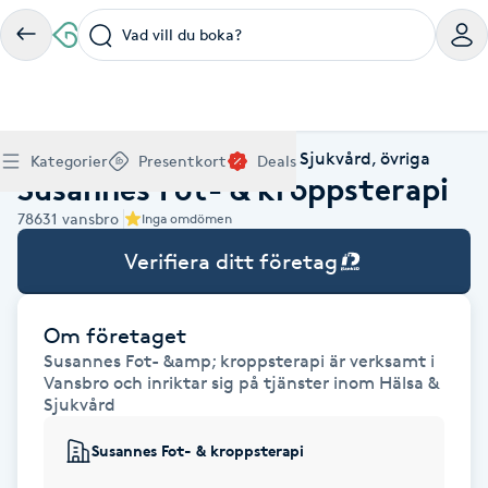
Vad vill du boka?
Boka klippning, färg, balayage eller barberare - allt
Thaimassage, gravidmassage, koppning eller klassisk
Manikyr, nagelförlängning, akryl eller gellack - boka
Lashlift, browlift, fransförlängning och trådning - få
Ansiktsbehandling, microneedling, Dermapen eller
Spraytan, fillers, tandblekning eller makeup -
Akupunktur, kiropraktik, yoga eller samtalsterapi -
Presentkort på Bokadirekt
Deals
A
Hem
Hälsa & Sjukvård
Hälso- & Sjukvård, övriga
Köp Friskvårdskort
Kategorier
Presentkort
Deals
för ditt hår på ett ställe.
- hitta rätt behandling här.
dina naglar hos proffs.
form och färg med stil.
LPG - boka din hudvård nu.
upptäck skönhetsbehandlingar här.
boka din väg till välmående.
Susannes Fot- & kroppsterapi
Gäller för friskvårdstjänster hos 4 500+ utövare
Köp Presentkort
Hitta en deal
Akne
Frisör nära mig
Massage nära mig
Naglar nära mig
Fransar & Bryn nära mig
Hudvård nära mig
Skönhet nära mig
Hälsa nära mig
78631
vansbro
Gäller hos 10 000+ specialister - digital eller fysisk
Alltid med rabatt
Inga omdömen
Mitt friskvårdskort
leverans
POPULÄRA DEALSKATEGORIER
Aknebehandling
Verifiera ditt företag
POPULÄRA FRISKVÅRDSTJÄNSTER
POPULÄRA TJÄNSTER
POPULÄRA TJÄNSTER
POPULÄRA TJÄNSTER
POPULÄRA TJÄNSTER
POPULÄRA TJÄNSTER
POPULÄRA TJÄNSTER
POPULÄRA TJÄNSTER
Mitt presentkort
Frisör
Lashlift
Massage
Koppningsmassage
Klippning
Thaimassage
Pedikyr
Fransar
Ansiktsbehandling
Fillers
Kiropraktik
Barnklippning
Fotmassage
Gele naglar
Microblading
Dermapen
Kosmetisk tatuering
Yoga
POPULÄRT ATT BOKA
Akrylnaglar
Barberare
Browlift
Om företaget
Thaimassage
Taktil massage
Frisör
Manikyr
Herrklippning
Svensk massage
Nagelförlängning
Fransförlängning
Microneedling
Piercing
Naprapati
Balayage
Ansiktsmassage
Akrylnaglar
Trådning
Pigmentfläckar
Makeup
Träning
Susannes Fot- &amp; kroppsterapi är verksamt i
Massage
Naglar
Akupressur
Vansbro och inriktar sig på tjänster inom Hälsa &
Ansiktsmassage
Naprapati
Massage
Hudvård
Slingor
Klassisk massage
Manikyr
Lashlift
Headspa
Spraytan
Medicinsk fotvård
Keratin
Taktil massage
Fransk manikyr
Singel fransar
Rosaceabehandling
Skinbooster
Sjukgymnastik
Sjukvård
Hudvård
Manikyr
Fotmassage
Kiropraktik
Thaimassage
Ansiktsbehandling
Hårförlängning
Lymfmassage
Nagelvård
Ögonbryn
LPG
Tandblekning
Estetisk fotvård
Olaplex
Koppningsmassage
Borttagning
Fransfärgning
Kärlbehandling
PRP
Samtalsterapi
Akupunktur
Susannes Fot- & kroppsterapi
Ansiktsbehandling
Pedikyr
Lymfmassage
Träning
Ansiktsmassage
Microneedling
Barberare
Gravidmassage
Gellack
Browlift
HIFU
Tatuering
Akupunktur
Reparation
Volymfransar
Aknebehandling
Hyperhidros
Healing