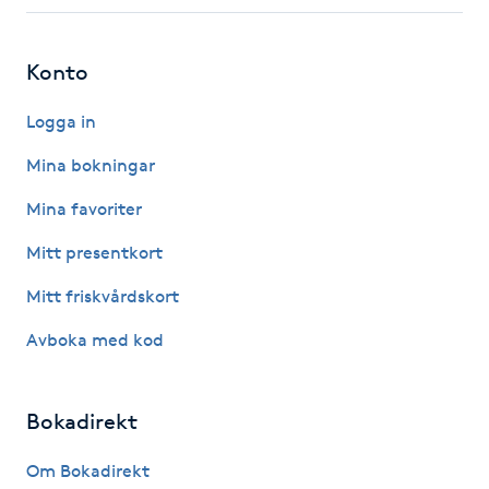
Fotsvamp
Konto
Fotvård
Logga in
Fransar
Mina bokningar
Fransborttagning
Mina favoriter
Mitt presentkort
Fransfärgning
Mitt friskvårdskort
Fransförlängning
Avboka med kod
Fransförlängning Megavolym
Bokadirekt
Fransförlängning Volym
Om Bokadirekt