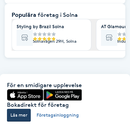
F
Populära
företag
i Solna
Face framing
Styling by Brazil Solna
AT Glamour
Faceliftmassage
Solnavägen 29H, Solna
Indust
Fet hårbotten
Fettreducering
För en smidigare upplevelse
Fibromassage
Fillers
Bokadirekt för företag
Läs mer
Företagsinloggning
Fotmassage