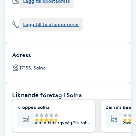
Cryoterapi
Lägg till epostadress
D
Lägg till telefonnummer
Damklippning
Dermapen
Adress
Diamantslipning
17155, Solna
E
Enzympeeling
Liknande
företag
i Solna
Extensions
Kroppex Solna
Zeina's Beaut
Extensions borttagning
Johan Enbergs väg 20, Solna
Gustav
Eyeliner-tatuering