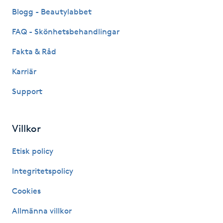
Fransk manikyr
Blogg - Beautylabbet
FAQ - Skönhetsbehandlingar
Fransrengöring
Fakta & Råd
Frekvensterapi
Karriär
Support
Friskvård
Friskvårdsmassage
Villkor
Frisör
Etisk policy
Integritetspolicy
Funktionsanalys
Cookies
Färgning
Allmänna villkor