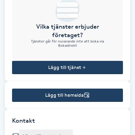
Brynformning
Vilka tjänster erbjuder
Brynfärgning
företaget?
Tjänster går för nuvarande inte att boka via
Brynplockning
Bokadirekt
Bröllopsuppsättning
Lägg till tjänst
C
Celluliter
Lägg till hemsida
Coachning
Color correction
Kontakt