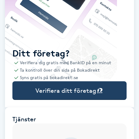
Babylights
Balayage
Bambumassage
Ditt företag?
Verifiera dig gratis med BankID på en minut
Barber
Ta kontroll över din sida på Bokadirekt
Syns gratis på bokadirekt.se
Barnklippning
Verifiera ditt företag
BIAB
Blowout
Tjänster
Bottenfärg