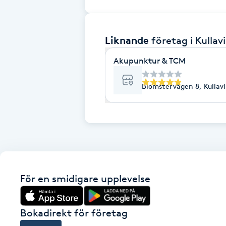
Brynformning
Liknande
företag
i Kullav
Brynfärgning
Akupunktur & TCM
Brynplockning
Blomstervägen 8, Kullav
Bröllopsuppsättning
C
Celluliter
Coachning
För en smidigare upplevelse
Color correction
Bokadirekt för företag