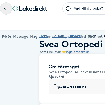
Frisör
Massage
Naglar
Fransar & Bryn
Hudvård
Skönhet
Hälsa
A
Populära friskvårdstjänster
Populärt att boka
Populära Dealskategorier
Hem
Hälsa & Sjukvård
Öppen Häls
Frisör
Massage
Naglar
Fransar & Bryn
Hudvård
Skönhet
Svea Ortopedi
Massage
Frisör
Frisör
Koppningsmassage
Manikyr
Lashlift
Microblading
Yoga
Akne
Boka klippning, färg, balayage eller barberare - allt
Thaimassage, gravidmassage, koppning eller klassisk
Manikyr, nagelförlängning, akryl eller gellack - boka
Lashlift, browlift, fransförlängning och trådning - få
Ansiktsbehandling, microneedling, Dermapen eller
Spraytan, fillers, tandblekning eller makeup -
Akupunktur, kiropraktik, yoga eller samtalsterapi -
Thaimassage
Massage
Barberare
Taktil massage
Hudvård
Browlift
Spa
Hot yoga
42931
kullavik
Inga omdömen
för ditt hår på ett ställe.
- hitta rätt behandling här.
dina naglar hos proffs.
form och färg med stil.
LPG - boka din hudvård nu.
upptäck skönhetsbehandlingar här.
boka din väg till välmående.
Aknebehandling
Ansiktsmassage
Thaimassage
Massage
Naprapati
Ansiktsbehandling
Naglar
Piercing
Akupunktur
Frisör nära mig
Massage nära mig
Naglar nära mig
Fransar & Bryn nära mig
Hudvård nära mig
Skönhet nära mig
Hälsa nära mig
Om företaget
Fotmassage
Ansiktsmassage
Hudvård
Kiropraktik
Microneedling
Manikyr
Spraytan
Samtalsterapi
Akrylnaglar
Svea Ortopedi AB är verksamt i K
Sjukvård
Lymfmassage
Naglar
Ansiktsbehandling
Träning
Lashlift
Pedikyr
Akupressur
Svea Ortopedi AB
Gravidmassage
Pedikyr
Personlig träning (PT)
Browlift
Akupunktur