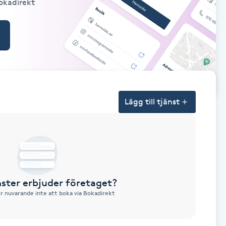
Bokadirekt
Lägg till tjänst
nster erbjuder företaget?
ör nuvarande inte att boka via Bokadirekt