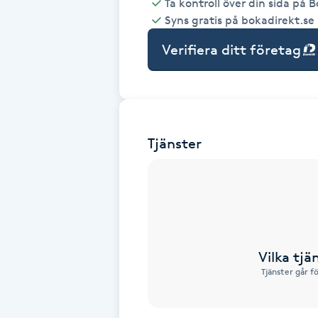
Ta kontroll över din sida på 
Syns gratis på bokadirekt.se
Babylights
Verifiera ditt företag
Balayage
Bambumassage
Tjänster
Barber
Barnklippning
BIAB
Vilka tjä
Blowout
Tjänster går f
Bottenfärg