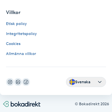
Fransk manikyr
Villkor
Fransrengöring
Etisk policy
Frekvensterapi
Integritetspolicy
Cookies
Friskvård
Allmänna villkor
Friskvårdsmassage
Frisör
Svenska
Funktionsanalys
Färgning
© Bokadirekt
2026