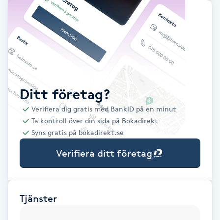
Babylights
Balayage
Bambumassage
Ditt företag?
Barber
Verifiera dig gratis med BankID på en minut
Ta kontroll över din sida på Bokadirekt
Barnklippning
Syns gratis på bokadirekt.se
Verifiera ditt företag
BIAB
Blowout
Tjänster
Bottenfärg