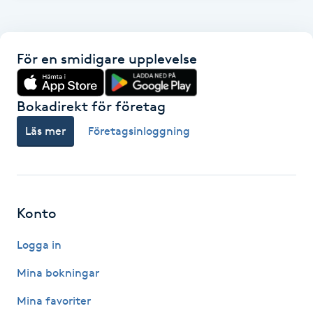
F
Face framing
För en smidigare upplevelse
Faceliftmassage
Bokadirekt för företag
Fet hårbotten
Läs mer
Företagsinloggning
Fettreducering
Fibromassage
Konto
Logga in
Fillers
Mina bokningar
Fotmassage
Mina favoriter