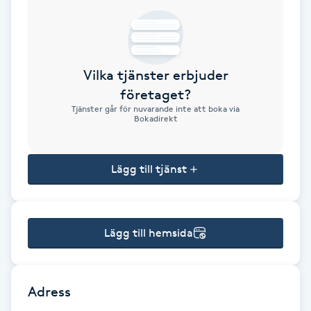
Brynformning
Brynfärgning
Vilka tjänster erbjuder
företaget?
Brynplockning
Tjänster går för nuvarande inte att boka via
Bokadirekt
Bröllopsuppsättning
C
Lägg till tjänst
Celluliter
Lägg till hemsida
Coachning
Color correction
Adress