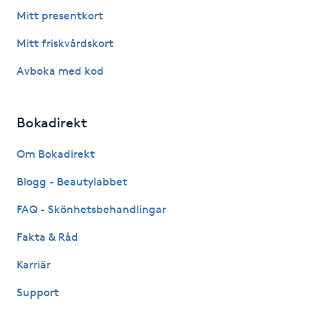
Fotsvamp
Mitt presentkort
Mitt friskvårdskort
Fotvård
Avboka med kod
Fransar
Bokadirekt
Fransborttagning
Om Bokadirekt
Fransfärgning
Blogg - Beautylabbet
Fransförlängning
FAQ - Skönhetsbehandlingar
Fakta & Råd
Fransförlängning Megavolym
Karriär
Fransförlängning Volym
Support