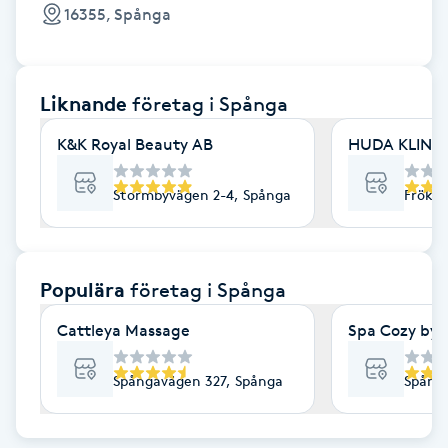
Cryoterapi
16355, Spånga
D
Damklippning
Liknande
företag
i Spånga
Dermapen
K&K Royal Beauty AB
HUDA KLINIK
Diamantslipning
Stormbyvägen 2-4, Spånga
Fröken
E
Enzympeeling
Populära
företag
i Spånga
Cattleya Massage
Spa Cozy by 
Extensions
Spångavägen 327, Spånga
Spång
Extensions borttagning
Eyeliner-tatuering