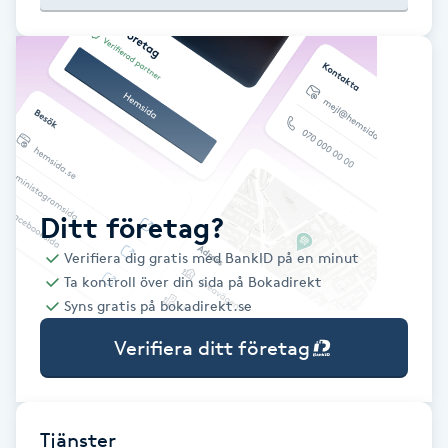
Babylights
Balayage
Bambumassage
Barber
Ditt företag?
Verifiera dig gratis med BankID på en minut
Barnklippning
Ta kontroll över din sida på Bokadirekt
Syns gratis på bokadirekt.se
BIAB
Verifiera ditt företag
Blowout
Bottenfärg
Tjänster