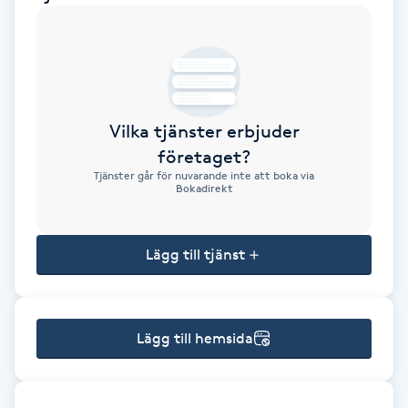
Brynformning
Brynfärgning
Vilka tjänster erbjuder
Brynplockning
företaget?
Tjänster går för nuvarande inte att boka via
Bröllopsuppsättning
Bokadirekt
C
Lägg till tjänst
Celluliter
Coachning
Lägg till hemsida
Color correction