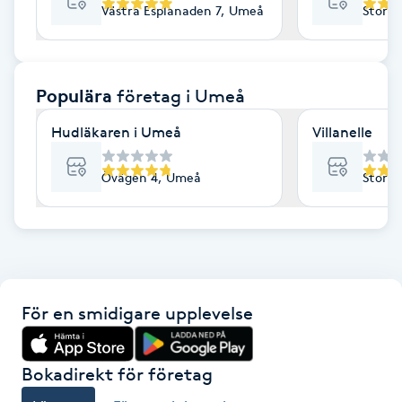
Västra Esplanaden 7, Umeå
Storg
F
Face framing
Populära
företag
i Umeå
Faceliftmassage
Hudläkaren i Umeå
Villanelle
Fet hårbotten
Övägen 4, Umeå
Storg
Fettreducering
Fibromassage
För en smidigare upplevelse
Fillers
Fotmassage
Bokadirekt för företag