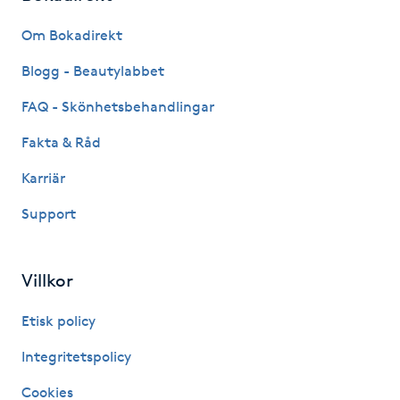
Fransk manikyr
Om Bokadirekt
Fransrengöring
Blogg - Beautylabbet
FAQ - Skönhetsbehandlingar
Frekvensterapi
Fakta & Råd
Friskvård
Karriär
Support
Friskvårdsmassage
Frisör
Villkor
Funktionsanalys
Etisk policy
Integritetspolicy
Färgning
Cookies