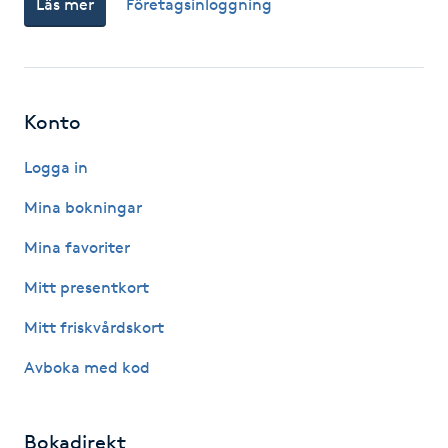
Läs mer
Företagsinloggning
Fotsvamp
Fotvård
Konto
Fransar
Logga in
Fransborttagning
Mina bokningar
Fransfärgning
Mina favoriter
Mitt presentkort
Fransförlängning
Mitt friskvårdskort
Fransförlängning Megavolym
Avboka med kod
Fransförlängning Volym
Bokadirekt