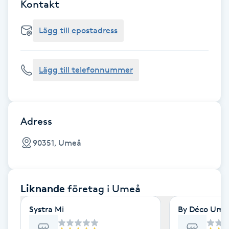
Cryoterapi
Kontakt
D
Lägg till epostadress
Damklippning
Lägg till telefonnummer
Dermapen
Diamantslipning
E
Adress
Enzympeeling
90351, Umeå
Extensions
Liknande
företag
i Umeå
Extensions borttagning
Systra Mi
By Déco Ume
Eyeliner-tatuering