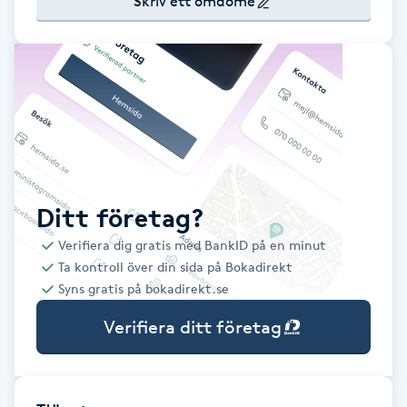
Skriv ett omdöme
Babylights
Balayage
Bambumassage
Barber
Ditt företag?
Barnklippning
Verifiera dig gratis med BankID på en minut
Ta kontroll över din sida på Bokadirekt
BIAB
Syns gratis på bokadirekt.se
Verifiera ditt företag
Blowout
Bottenfärg