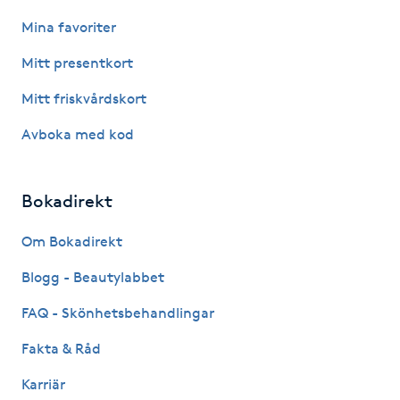
Fotsvamp
Mina favoriter
Mitt presentkort
Fotvård
Mitt friskvårdskort
Fransar
Avboka med kod
Fransborttagning
Bokadirekt
Fransfärgning
Om Bokadirekt
Fransförlängning
Blogg - Beautylabbet
FAQ - Skönhetsbehandlingar
Fransförlängning Megavolym
Fakta & Råd
Fransförlängning Volym
Karriär