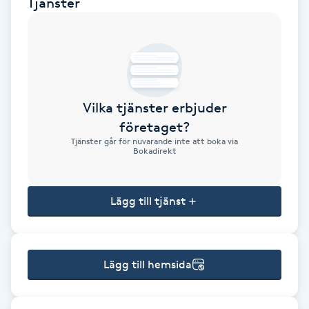
Tjänster
Brynformning
Brynfärgning
Brynplockning
Vilka tjänster erbjuder
företaget?
Bröllopsuppsättning
Tjänster går för nuvarande inte att boka via
Bokadirekt
C
Celluliter
Lägg till tjänst
Coachning
Lägg till hemsida
Color correction