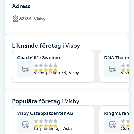
Cryoterapi
Adress
D
62184, Visby
Damklippning
Dermapen
Liknande
företag
i Visby
Coach4life Sweden
DNA Thaimass
Diamantslipning
E
Visborgsallén 33, Visby
Visbor
Enzympeeling
Extensions
Populära
företag
i Visby
Visby Osteopatcenter AB
Ringmurens h
Extensions borttagning
Färjeleden 5j, Visby
Österv
Eyeliner-tatuering