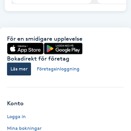
F
Face framing
För en smidigare upplevelse
Faceliftmassage
Fet hårbotten
Bokadirekt för företag
Läs mer
Företagsinloggning
Fettreducering
Fibromassage
Konto
Fillers
Logga in
Fotmassage
Mina bokningar