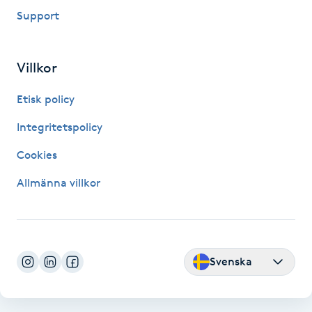
Fransk manikyr
Support
Fransrengöring
Villkor
Frekvensterapi
Etisk policy
Integritetspolicy
Friskvård
Cookies
Friskvårdsmassage
Allmänna villkor
Frisör
Funktionsanalys
Svenska
Färgning