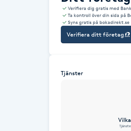
Verifiera dig gratis med Ban
Babylights
Ta kontroll över din sida på 
Syns gratis på bokadirekt.se
Balayage
Verifiera ditt företag
Bambumassage
Barber
Tjänster
Barnklippning
BIAB
Blowout
Vilk
Tjänste
Bottenfärg