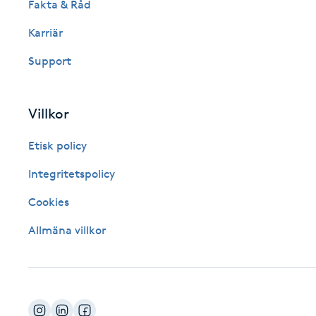
Fakta & Råd
Fotsvamp
Karriär
Fotvård
Support
Fransar
Villkor
Fransborttagning
Etisk policy
Integritetspolicy
Fransfärgning
Cookies
Fransförlängning
Allmäna villkor
Fransförlängning Megavolym
Fransförlängning Volym