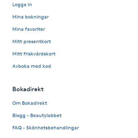
Eyeliner-tatuering
Logga in
F
Mina bokningar
Face framing
Mina favoriter
Mitt presentkort
Faceliftmassage
Mitt friskvårdskort
Fet hårbotten
Avboka med kod
Fettreducering
Bokadirekt
Fibromassage
Om Bokadirekt
Fillers
Blogg - Beautylabbet
FAQ - Skönhetsbehandlingar
Fotmassage