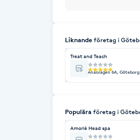
Brynformning
Brynfärgning
Liknande
företag
i Göteb
Brynplockning
Treat and Teach
Bröllopsuppsättning
Ånäsvägen 6A, Göteborg
C
Celluliter
Coachning
Populära
företag
i Göteb
Color correction
Amoriè Head spa