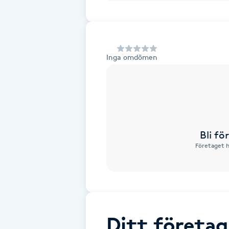
Alternativmedicin
Andningsmassage
Inga omdömen
Ansiktslyft utan kirurgi
Aromamassage
Ashtanga Yoga
Bli f
Företaget h
Ayurveda
Ayurvedisk Massage
Ansiktsbehandling djuprengörande
Ditt företag
B