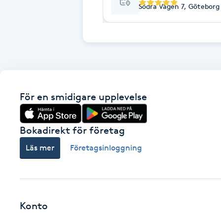
Cryoterapi
Södra Vägen 7, Göteborg
D
Damklippning
Dermapen
För en smidigare upplevelse
Diamantslipning
E
Bokadirekt för företag
Enzympeeling
Läs mer
Företagsinloggning
Extensions
Extensions borttagning
Konto