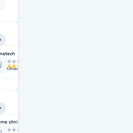
matech
Olivedalsgatan 25, Göteborg
me clinic