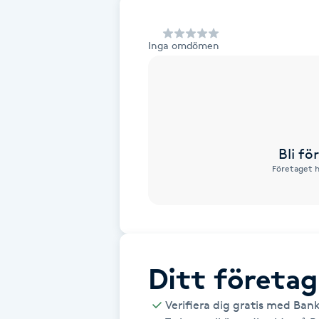
Alternativmedicin
Inga omdömen
Andningsmassage
Ansiktslyft utan kirurgi
Aromamassage
Bli f
Företaget h
Ashtanga Yoga
Ayurveda
Ayurvedisk Massage
Ditt företag
Ansiktsbehandling djuprengörande
Verifiera dig gratis med Ban
B