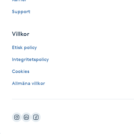
Fotsvamp
Support
Fotvård
Villkor
Fransar
Etisk policy
Fransborttagning
Integritetspolicy
Cookies
Fransfärgning
Allmäna villkor
Fransförlängning
Fransförlängning Megavolym
Fransförlängning Volym