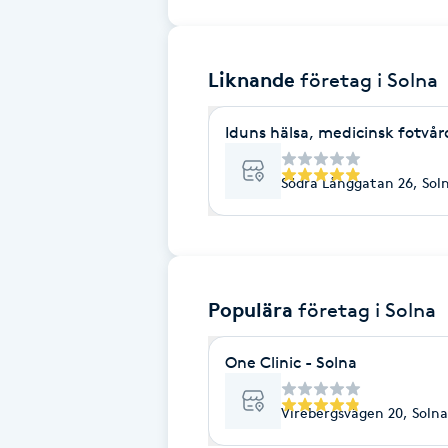
Brynformning
Liknande
företag
i Solna
Brynfärgning
Iduns hälsa, medicinsk fotvår
Brynplockning
Södra Långgatan 26, Sol
Bröllopsuppsättning
C
Celluliter
Populära
företag
i Solna
Coachning
One Clinic - Solna
Color correction
Virebergsvägen 20, Solna