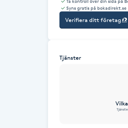
Ta kontroll över din sida på 
Syns gratis på bokadirekt.se
Babylights
Verifiera ditt företag
Balayage
Bambumassage
Tjänster
Barber
Barnklippning
BIAB
Vilk
Blowout
Tjänste
Bottenfärg