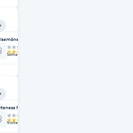
elsemönster
Solna strandväg 1, Solna
itteness ManualMed
Vintervägen 35, Solna