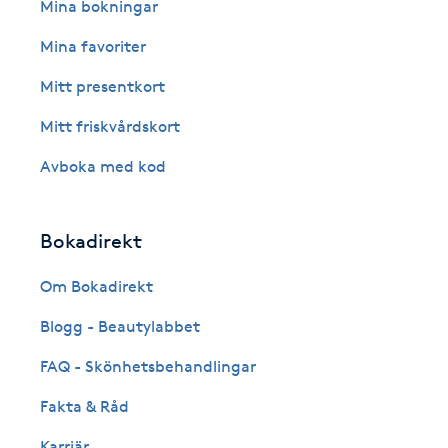
Eyeliner-tatuering
Mina bokningar
F
Mina favoriter
Face framing
Mitt presentkort
Mitt friskvårdskort
Faceliftmassage
Avboka med kod
Fet hårbotten
Bokadirekt
Fettreducering
Om Bokadirekt
Fibromassage
Blogg - Beautylabbet
Fillers
FAQ - Skönhetsbehandlingar
Fakta & Råd
Fotmassage
Karriär