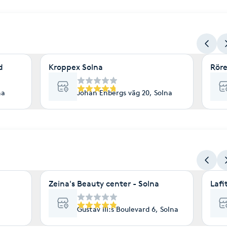
d
Kroppex Solna
Rör
na
Johan Enbergs väg 20, Solna
Zeina's Beauty center - Solna
Laf
Gustav III:s Boulevard 6, Solna