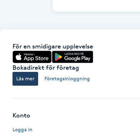
Cryoterapi
D
Damklippning
För en smidigare upplevelse
Dermapen
Diamantslipning
Bokadirekt för företag
E
Läs mer
Företagsinloggning
Enzympeeling
Extensions
Konto
Extensions borttagning
Logga in