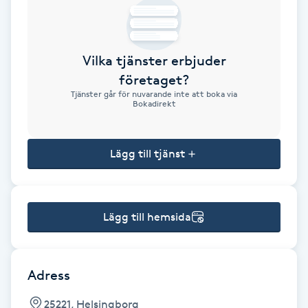
Brynformning
Vilka tjänster erbjuder
Brynfärgning
företaget?
Tjänster går för nuvarande inte att boka via
Brynplockning
Bokadirekt
Bröllopsuppsättning
Lägg till tjänst
C
Celluliter
Lägg till hemsida
Coachning
Color correction
Adress
25221, Helsingborg