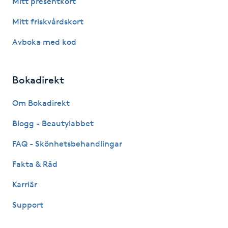
Mitt presentkort
Fotsvamp
Mitt friskvårdskort
Fotvård
Avboka med kod
Fransar
Bokadirekt
Fransborttagning
Om Bokadirekt
Blogg - Beautylabbet
Fransfärgning
FAQ - Skönhetsbehandlingar
Fransförlängning
Fakta & Råd
Fransförlängning Megavolym
Karriär
Support
Fransförlängning Volym