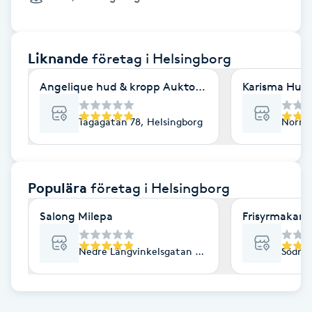
Cryoterapi
D
Liknande
företag
i Helsingborg
Damklippning
Angelique hud & kropp Auktoriserad hudterapeut
Karisma Hud
Dermapen
Tågagatan 78, Helsingborg
Norra 
Diamantslipning
E
Populära
företag
i Helsingborg
Enzympeeling
Salong Milepa
Frisyrmakarn
Extensions
Nedre Långvinkelsgatan 53, Helsingborg
Södra 
Extensions borttagning
Eyeliner-tatuering