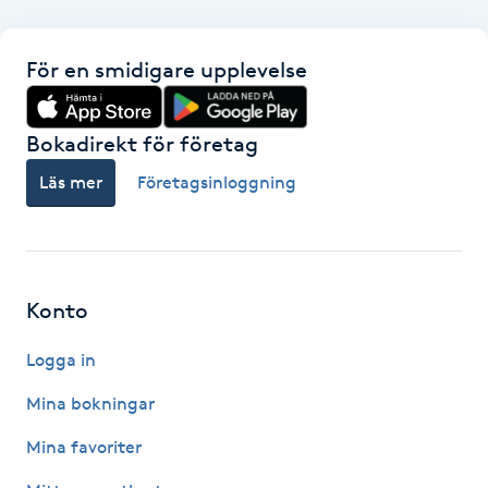
F
För en smidigare upplevelse
Face framing
Bokadirekt för företag
Faceliftmassage
Läs mer
Företagsinloggning
Fet hårbotten
Fettreducering
Konto
Fibromassage
Logga in
Fillers
Mina bokningar
Mina favoriter
Fotmassage