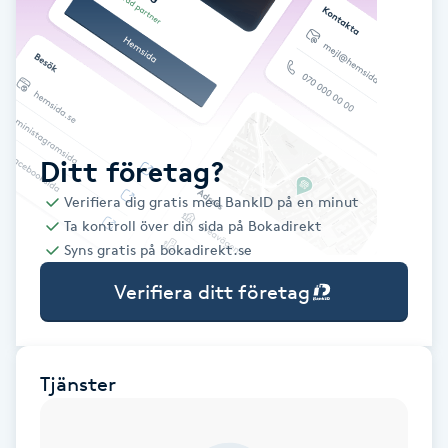
Babylights
Balayage
Bambumassage
Ditt företag?
Verifiera dig gratis med BankID på en minut
Barber
Ta kontroll över din sida på Bokadirekt
Syns gratis på bokadirekt.se
Barnklippning
Verifiera ditt företag
BIAB
Blowout
Tjänster
Bottenfärg