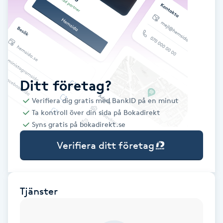
Babylights
Balayage
Bambumassage
Ditt företag?
Verifiera dig gratis med BankID på en minut
Barber
Ta kontroll över din sida på Bokadirekt
Syns gratis på bokadirekt.se
Barnklippning
Verifiera ditt företag
BIAB
Blowout
Tjänster
Bottenfärg