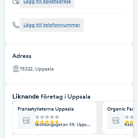
Cryoterapi
Lägg till epostadress
D
Lägg till telefonnummer
Damklippning
Dermapen
Adress
Diamantslipning
75322, Uppsala
E
Enzympeeling
Liknande
företag
i Uppsala
Extensions
Fransstylisterna Uppsala
Organic Face
Extensions borttagning
Sköldungagatan 59, Uppsala
Råbyvä
Eyeliner-tatuering