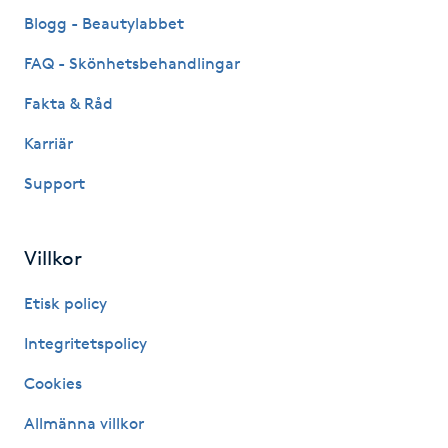
Fransk manikyr
Blogg - Beautylabbet
FAQ - Skönhetsbehandlingar
Fransrengöring
Fakta & Råd
Frekvensterapi
Karriär
Support
Friskvård
Friskvårdsmassage
Villkor
Frisör
Etisk policy
Integritetspolicy
Funktionsanalys
Cookies
Färgning
Allmänna villkor