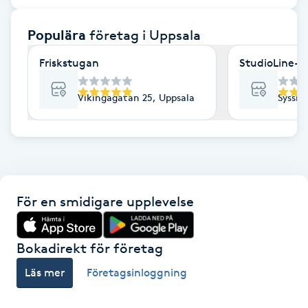
F
Populära
företag
i Uppsala
Face framing
Friskstugan
StudioLine- 
Faceliftmassage
Vikingagatan 25, Uppsala
Sysslo
Fet hårbotten
Fettreducering
För en smidigare upplevelse
Fibromassage
Fillers
Bokadirekt för företag
Läs mer
Företagsinloggning
Fotmassage