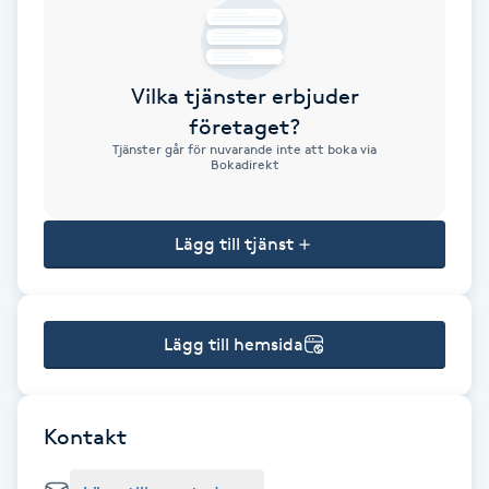
Brynformning
Vilka tjänster erbjuder
Brynfärgning
företaget?
Tjänster går för nuvarande inte att boka via
Brynplockning
Bokadirekt
Bröllopsuppsättning
Lägg till tjänst
C
Celluliter
Lägg till hemsida
Coachning
Color correction
Kontakt