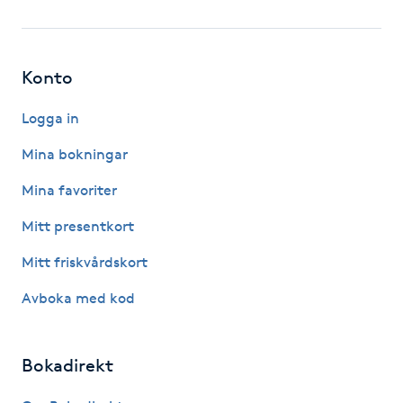
Fotsvamp
Fotvård
Konto
Fransar
Logga in
Mina bokningar
Fransborttagning
Mina favoriter
Fransfärgning
Mitt presentkort
Mitt friskvårdskort
Fransförlängning
Avboka med kod
Fransförlängning Megavolym
Bokadirekt
Fransförlängning Volym