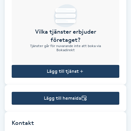
Brynformning
Brynfärgning
Vilka tjänster erbjuder
företaget?
Brynplockning
Tjänster går för nuvarande inte att boka via
Bokadirekt
Bröllopsuppsättning
C
Lägg till tjänst
Celluliter
Lägg till hemsida
Coachning
Color correction
Kontakt