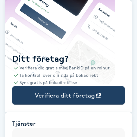
Babylights
Balayage
Bambumassage
Ditt företag?
Barber
Verifiera dig gratis med BankID på en minut
Ta kontroll över din sida på Bokadirekt
Barnklippning
Syns gratis på bokadirekt.se
Verifiera ditt företag
BIAB
Blowout
Tjänster
Bottenfärg