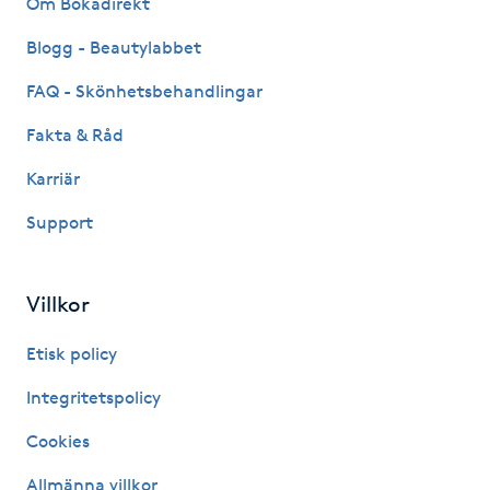
Om Bokadirekt
Fransk manikyr
Blogg - Beautylabbet
Fransrengöring
FAQ - Skönhetsbehandlingar
Fakta & Råd
Frekvensterapi
Karriär
Friskvård
Support
Friskvårdsmassage
Villkor
Frisör
Etisk policy
Funktionsanalys
Integritetspolicy
Cookies
Färgning
Allmänna villkor