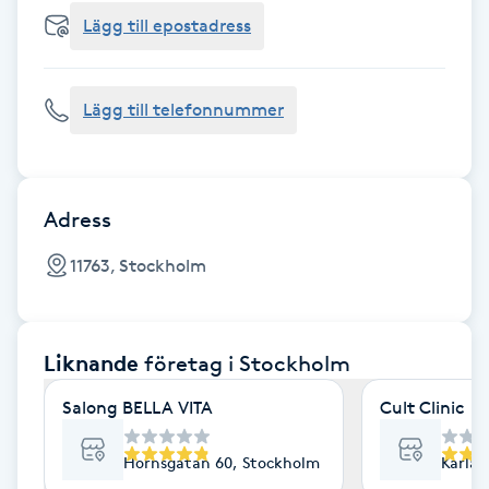
Cryoterapi
Lägg till epostadress
D
Damklippning
Lägg till telefonnummer
Dermapen
Diamantslipning
Adress
E
11763, Stockholm
Enzympeeling
Liknande
företag
i Stockholm
Extensions
Salong BELLA VITA
Cult Clinic
Extensions borttagning
Hornsgatan 60, Stockholm
Karlav
Eyeliner-tatuering