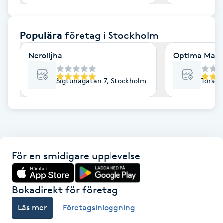
F
Populära
företag
i Stockholm
Face framing
Nerolijha
Optima Mass
Faceliftmassage
Sigtunagatan 7, Stockholm
Torsga
Fet hårbotten
Fettreducering
Fibromassage
För en smidigare upplevelse
Fillers
Bokadirekt för företag
Fotmassage
Läs mer
Företagsinloggning