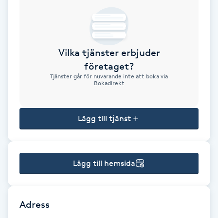
Brynformning
Brynfärgning
Vilka tjänster erbjuder
företaget?
Brynplockning
Tjänster går för nuvarande inte att boka via
Bokadirekt
Bröllopsuppsättning
C
Lägg till tjänst
Celluliter
Lägg till hemsida
Coachning
Color correction
Adress