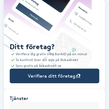
Babylights
Balayage
Bambumassage
Ditt företag?
Barber
Verifiera dig gratis med BankID på en minut
Ta kontroll över din sida på Bokadirekt
Barnklippning
Syns gratis på bokadirekt.se
Verifiera ditt företag
BIAB
Blowout
Tjänster
Bottenfärg