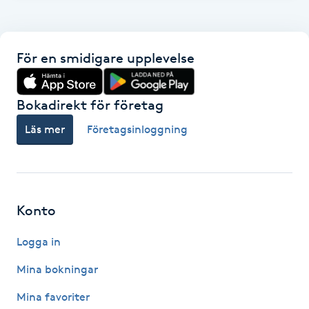
F
Face framing
För en smidigare upplevelse
Faceliftmassage
Bokadirekt för företag
Fet hårbotten
Läs mer
Företagsinloggning
Fettreducering
Fibromassage
Konto
Logga in
Fillers
Mina bokningar
Fotmassage
Mina favoriter