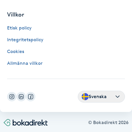
Fransk manikyr
Villkor
Fransrengöring
Etisk policy
Frekvensterapi
Integritetspolicy
Cookies
Friskvård
Allmänna villkor
Friskvårdsmassage
Frisör
Svenska
Funktionsanalys
Färgning
© Bokadirekt
2026