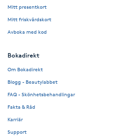
Fotsvamp
Mitt presentkort
Mitt friskvårdskort
Fotvård
Avboka med kod
Fransar
Bokadirekt
Fransborttagning
Om Bokadirekt
Fransfärgning
Blogg - Beautylabbet
Fransförlängning
FAQ - Skönhetsbehandlingar
Fakta & Råd
Fransförlängning Megavolym
Karriär
Fransförlängning Volym
Support