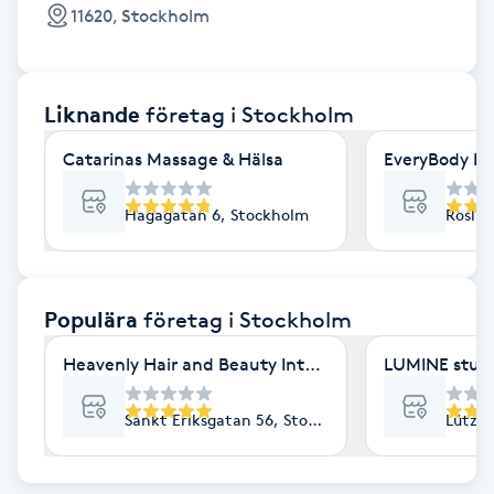
Cryoterapi
11620, Stockholm
D
Damklippning
Liknande
företag
i Stockholm
Dermapen
Catarinas Massage & Hälsa
EveryBody La
Diamantslipning
Hagagatan 6, Stockholm
Roslag
E
Enzympeeling
Populära
företag
i Stockholm
Heavenly Hair and Beauty International- Ekologisk 
LUMINE stud
Extensions
Sankt Eriksgatan 56, Stockholm
Lützen
Extensions borttagning
Eyeliner-tatuering