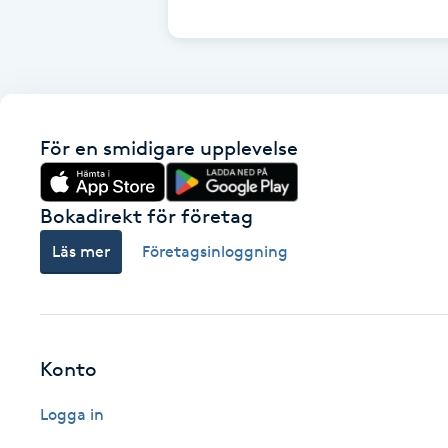
Cryoterapi
D
Damklippning
För en smidigare upplevelse
Dermapen
Diamantslipning
Bokadirekt för företag
E
Läs mer
Företagsinloggning
Enzympeeling
Extensions
Konto
Extensions borttagning
Logga in