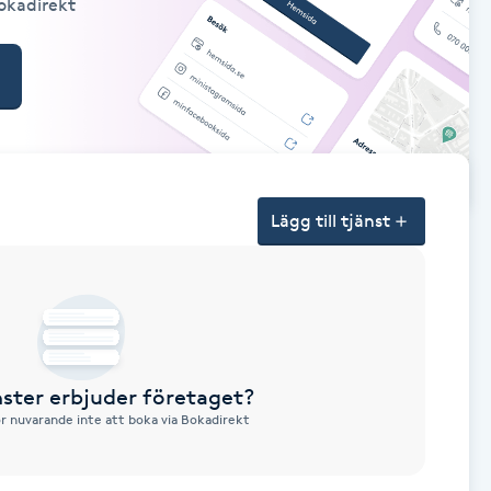
Bokadirekt
Lägg till tjänst
nster erbjuder företaget?
ör nuvarande inte att boka via Bokadirekt