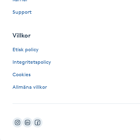
Fotsvamp
Support
Fotvård
Villkor
Fransar
Etisk policy
Fransborttagning
Integritetspolicy
Cookies
Fransfärgning
Allmäna villkor
Fransförlängning
Fransförlängning Megavolym
Fransförlängning Volym