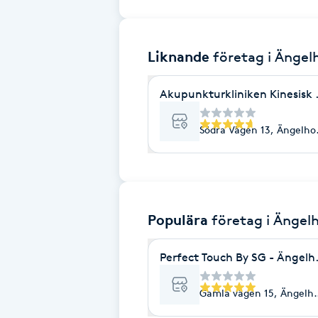
Brynformning
Liknande
företag
i Ängel
Brynfärgning
Akupunkturkliniken Kinesisk
Brynplockning
Södra Vägen 13, Ängelho
Bröllopsuppsättning
C
Celluliter
Populära
företag
i Ängel
Coachning
Perfect Touch By SG - Ängel
Color correction
Gamla vägen 15, Ängelh