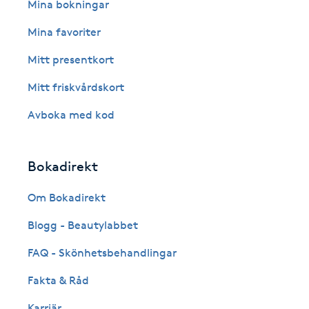
Eyeliner-tatuering
Mina bokningar
F
Mina favoriter
Face framing
Mitt presentkort
Mitt friskvårdskort
Faceliftmassage
Avboka med kod
Fet hårbotten
Bokadirekt
Fettreducering
Om Bokadirekt
Fibromassage
Blogg - Beautylabbet
Fillers
FAQ - Skönhetsbehandlingar
Fakta & Råd
Fotmassage
Karriär