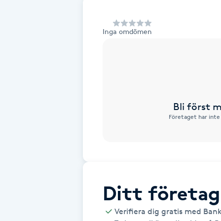
Alternativmedicin
Inga omdömen
Andningsmassage
Ansiktslyft utan kirurgi
Aromamassage
Bli först
Företaget har inte
Ashtanga Yoga
Ayurveda
Ayurvedisk Massage
Ditt företag
Ansiktsbehandling djuprengörande
Verifiera dig gratis med Ban
B