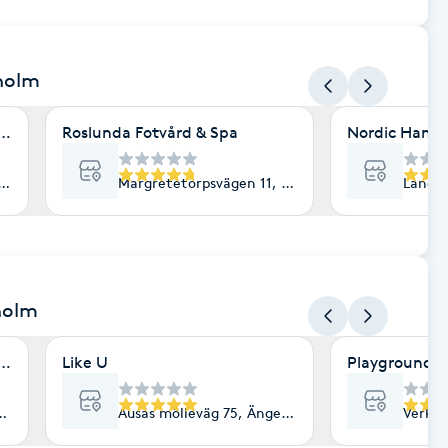
holm
 medicin
Roslunda Fotvård & Spa
Nordic Ham
lm
Margretetorpsvägen 11, Ängelholm
Landsh
holm
holm
Like U
Playground F
olm
Ausås mölleväg 75, Ängelholm
Verkst