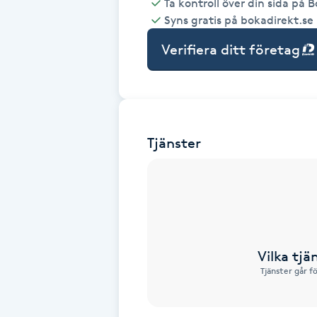
Ta kontroll över din sida på 
Syns gratis på bokadirekt.se
Babylights
Verifiera ditt företag
Balayage
Bambumassage
Tjänster
Barber
Barnklippning
BIAB
Vilka tjä
Blowout
Tjänster går f
Bottenfärg