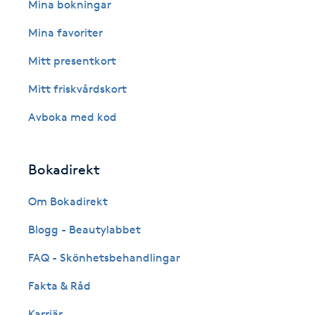
Eyeliner-tatuering
Mina bokningar
F
Mina favoriter
Face framing
Mitt presentkort
Mitt friskvårdskort
Faceliftmassage
Avboka med kod
Fet hårbotten
Bokadirekt
Fettreducering
Om Bokadirekt
Fibromassage
Blogg - Beautylabbet
Fillers
FAQ - Skönhetsbehandlingar
Fakta & Råd
Fotmassage
Karriär