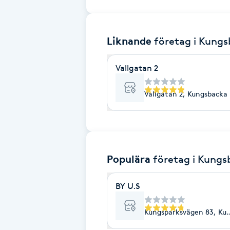
Brynformning
Liknande
företag
i Kung
Brynfärgning
Vallgatan 2
Brynplockning
Vallgatan 2, Kungsbacka
Bröllopsuppsättning
C
Celluliter
Populära
företag
i Kungs
Coachning
BY U.S
Color correction
Kungsparksvägen 83, Ku