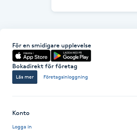
Cryoterapi
D
Damklippning
För en smidigare upplevelse
Dermapen
Diamantslipning
Bokadirekt för företag
E
Läs mer
Företagsinloggning
Enzympeeling
Extensions
Konto
Extensions borttagning
Logga in