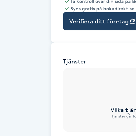
Ta kontroll över din sida på 
Syns gratis på bokadirekt.se
Babylights
Verifiera ditt företag
Balayage
Bambumassage
Tjänster
Barber
Barnklippning
BIAB
Vilka tjä
Blowout
Tjänster går f
Bottenfärg