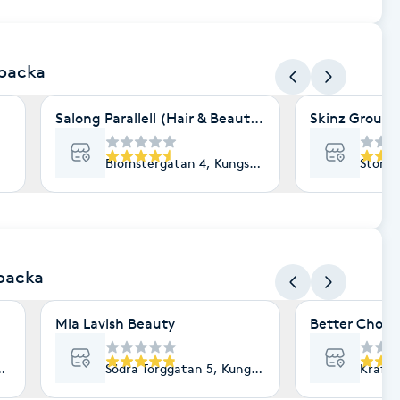
sbacka
Salong Parallell (Hair & Beauty by Jennie AB)
Skinz Group 
Blomstergatan 4, Kungsbacka
Storga
backa
Mia Lavish Beauty
Better Choic
ngsbacka
Södra Torggatan 5, Kungsbacka
Kraftv