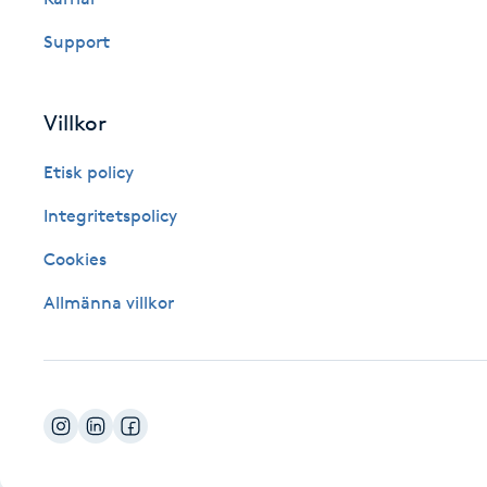
Fotsvamp
Support
Fotvård
Villkor
Fransar
Etisk policy
Fransborttagning
Integritetspolicy
Cookies
Fransfärgning
Allmänna villkor
Fransförlängning
Fransförlängning Megavolym
Fransförlängning Volym