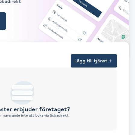
Bokadirekt
Lägg till tjänst
nster erbjuder företaget?
ör nuvarande inte att boka via Bokadirekt