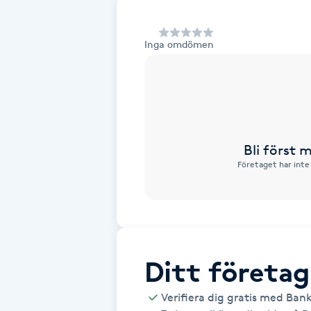
Alternativmedicin
Inga omdömen
Andningsmassage
Ansiktslyft utan kirurgi
Aromamassage
Bli först
Företaget har inte
Ashtanga Yoga
Ayurveda
Ayurvedisk Massage
Ditt företag
Ansiktsbehandling djuprengörande
Verifiera dig gratis med Ban
B