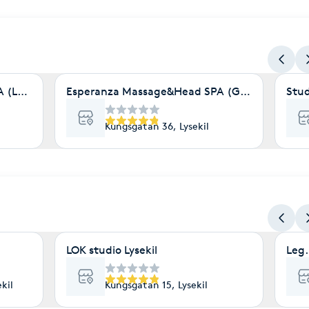
A (Luna)
Esperanza Massage&Head SPA (Grand hotel)
Stud
Kungsgatan 36, Lysekil
LOK studio Lysekil
Leg
kil
Kungsgatan 15, Lysekil