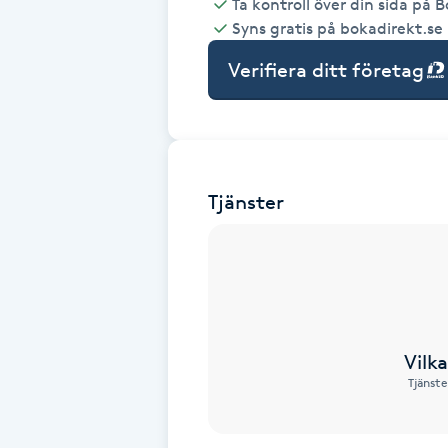
Ta kontroll över din sida på 
Syns gratis på bokadirekt.se
Babylights
Verifiera ditt företag
Balayage
Bambumassage
Tjänster
Barber
Barnklippning
BIAB
Vilk
Blowout
Tjänste
Bottenfärg