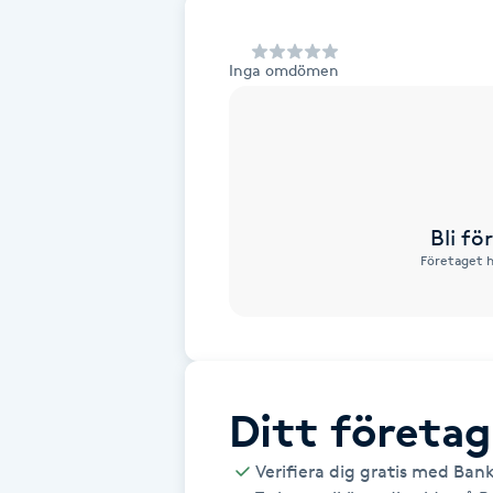
Alternativmedicin
Inga omdömen
Andningsmassage
Ansiktslyft utan kirurgi
Aromamassage
Bli f
Företaget h
Ashtanga Yoga
Ayurveda
Ayurvedisk Massage
Ditt företag
Ansiktsbehandling djuprengörande
Verifiera dig gratis med Ban
B