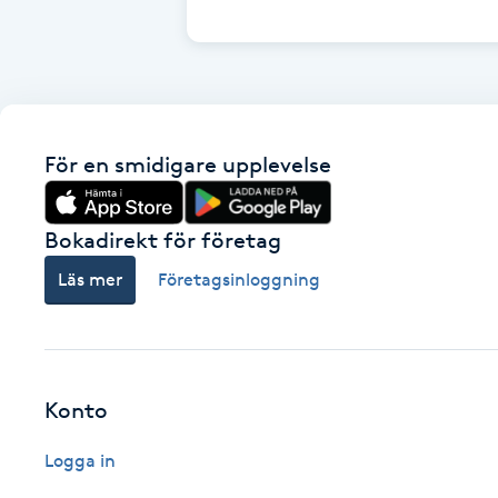
Cryoterapi
D
Damklippning
För en smidigare upplevelse
Dermapen
Diamantslipning
Bokadirekt för företag
E
Läs mer
Företagsinloggning
Enzympeeling
Extensions
Konto
Extensions borttagning
Logga in