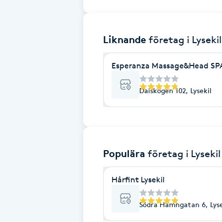
Brynformning
Liknande
företag
i Lysekil
Brynfärgning
Esperanza Massage&Head SP
Brynplockning
Dalskogen 102, Lysekil
Bröllopsuppsättning
C
Celluliter
Populära
företag
i Lysekil
Coachning
Hårfint Lysekil
Color correction
Södra Hamngatan 6, Lyse