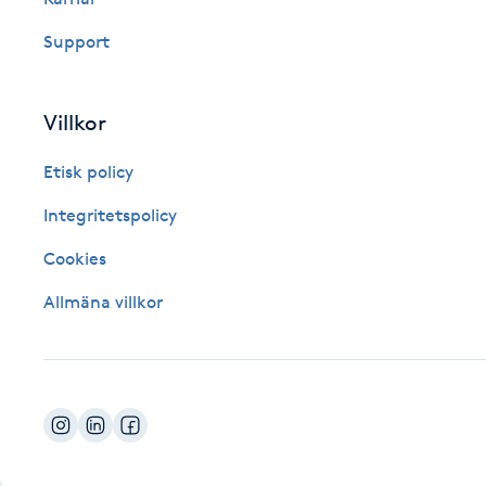
Fotsvamp
Support
Fotvård
Villkor
Fransar
Etisk policy
Fransborttagning
Integritetspolicy
Cookies
Fransfärgning
Allmäna villkor
Fransförlängning
Fransförlängning Megavolym
Fransförlängning Volym