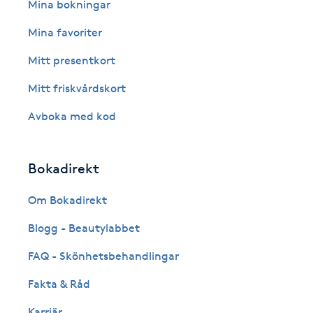
Eyeliner-tatuering
Mina bokningar
F
Mina favoriter
Face framing
Mitt presentkort
Mitt friskvårdskort
Faceliftmassage
Avboka med kod
Fet hårbotten
Bokadirekt
Fettreducering
Om Bokadirekt
Fibromassage
Blogg - Beautylabbet
Fillers
FAQ - Skönhetsbehandlingar
Fakta & Råd
Fotmassage
Karriär