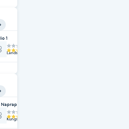
io 1
Landsvägsgatan 1, Lysekil
. Naprapat Björn Hedman
Kungsgatan 34, Lysekil