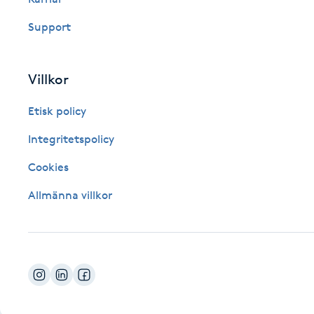
Fotsvamp
Support
Fotvård
Villkor
Fransar
Etisk policy
Fransborttagning
Integritetspolicy
Cookies
Fransfärgning
Allmänna villkor
Fransförlängning
Fransförlängning Megavolym
Fransförlängning Volym