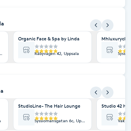
la
Organic Face & Spa by Linda
Mhluxuryclini
ala
Råbyvägen 42, Uppsala
Sysslo
la
StudioLine- The Hair Lounge
Studio 42 Ha
a
Sysslomansgatan 6c, Uppsala
Vaksal