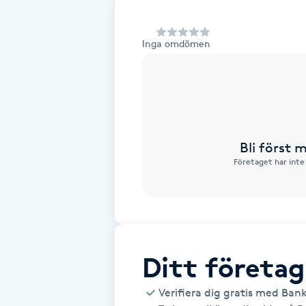
Alternativmedicin
Inga omdömen
Andningsmassage
Ansiktslyft utan kirurgi
Aromamassage
Bli först
Företaget har inte
Ashtanga Yoga
Ayurveda
Ayurvedisk Massage
Ditt företag
Ansiktsbehandling djuprengörande
Verifiera dig gratis med Ban
B