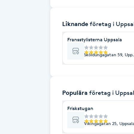
Brynformning
Liknande
företag
i Uppsa
Brynfärgning
Fransstylisterna Uppsala
Brynplockning
Sköldungagatan 59, Upps
Bröllopsuppsättning
C
Celluliter
Populära
företag
i Uppsa
Coachning
Friskstugan
Color correction
Vikingagatan 25, Uppsal