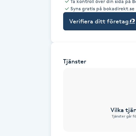
Ta kontroll över din sida på 
Syns gratis på bokadirekt.se
Babylights
Verifiera ditt företag
Balayage
Bambumassage
Tjänster
Barber
Barnklippning
BIAB
Vilka tjä
Blowout
Tjänster går f
Bottenfärg