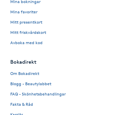
Eyeliner-tatuering
Mina bokningar
F
Mina favoriter
Face framing
Mitt presentkort
Mitt friskvårdskort
Faceliftmassage
Avboka med kod
Fet hårbotten
Bokadirekt
Fettreducering
Om Bokadirekt
Fibromassage
Blogg - Beautylabbet
Fillers
FAQ - Skönhetsbehandlingar
Fakta & Råd
Fotmassage
Karriär