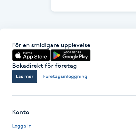
Cryoterapi
D
Damklippning
För en smidigare upplevelse
Dermapen
Diamantslipning
Bokadirekt för företag
E
Läs mer
Företagsinloggning
Enzympeeling
Extensions
Konto
Extensions borttagning
Logga in