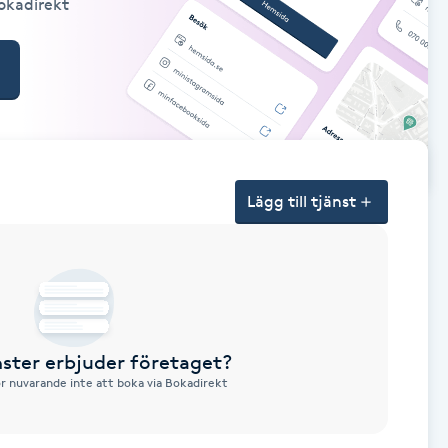
Bokadirekt
Lägg till tjänst
nster erbjuder företaget?
ör nuvarande inte att boka via Bokadirekt