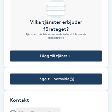
Brynformning
Vilka tjänster erbjuder
Brynfärgning
företaget?
Tjänster går för nuvarande inte att boka via
Brynplockning
Bokadirekt
Bröllopsuppsättning
Lägg till tjänst
C
Celluliter
Lägg till hemsida
Coachning
Color correction
Kontakt