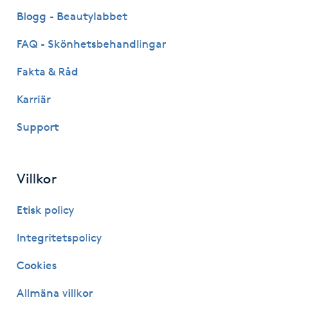
Fransk manikyr
Blogg - Beautylabbet
FAQ - Skönhetsbehandlingar
Fransrengöring
Fakta & Råd
Frekvensterapi
Karriär
Support
Friskvård
Friskvårdsmassage
Villkor
Frisör
Etisk policy
Integritetspolicy
Funktionsanalys
Cookies
Färgning
Allmäna villkor