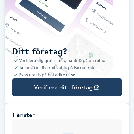
Babylights
Balayage
Bambumassage
Ditt företag?
Verifiera dig gratis med BankID på en minut
Barber
Ta kontroll över din sida på Bokadirekt
Syns gratis på bokadirekt.se
Barnklippning
Verifiera ditt företag
BIAB
Blowout
Tjänster
Bottenfärg