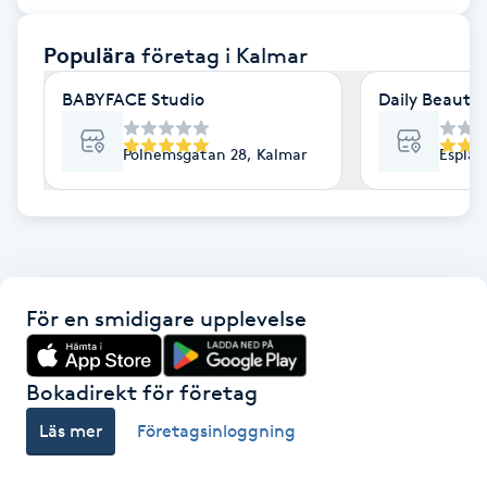
F
Populära
företag
i Kalmar
Face framing
BABYFACE Studio
Daily Beauty
Faceliftmassage
Polhemsgatan 28, Kalmar
Esplan
Fet hårbotten
Fettreducering
För en smidigare upplevelse
Fibromassage
Fillers
Bokadirekt för företag
Läs mer
Företagsinloggning
Fotmassage