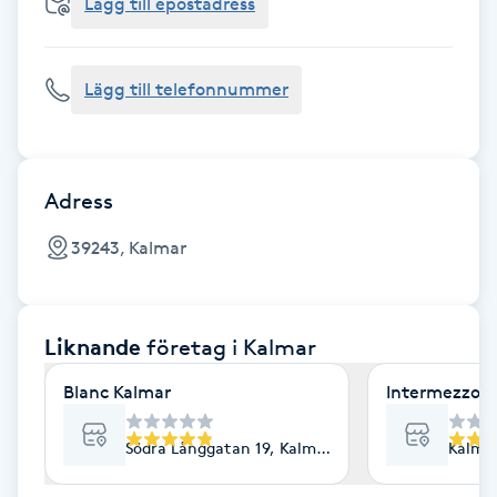
Cryoterapi
Lägg till epostadress
D
Lägg till telefonnummer
Damklippning
Dermapen
Adress
Diamantslipning
39243, Kalmar
E
Enzympeeling
Liknande
företag
i Kalmar
Extensions
Blanc Kalmar
Intermezzo L
Extensions borttagning
Södra Långgatan 19, Kalmar
Kalmar
Eyeliner-tatuering