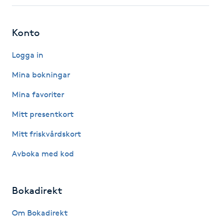
Fotsvamp
Konto
Fotvård
Logga in
Fransar
Mina bokningar
Fransborttagning
Mina favoriter
Mitt presentkort
Fransfärgning
Mitt friskvårdskort
Fransförlängning
Avboka med kod
Fransförlängning Megavolym
Bokadirekt
Fransförlängning Volym
Om Bokadirekt