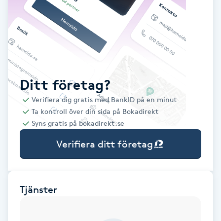
Babylights
Balayage
Bambumassage
Ditt företag?
Verifiera dig gratis med BankID på en minut
Barber
Ta kontroll över din sida på Bokadirekt
Syns gratis på bokadirekt.se
Barnklippning
Verifiera ditt företag
BIAB
Blowout
Tjänster
Bottenfärg