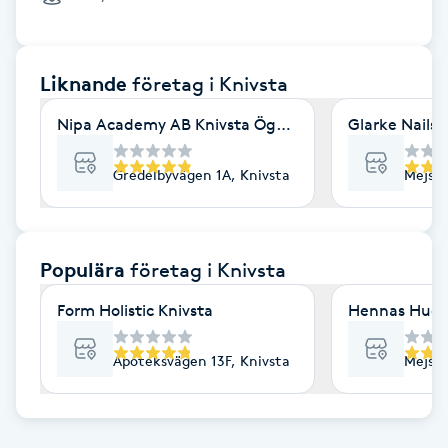
Cryoterapi
D
Liknande
företag
i Knivsta
Damklippning
Nipa Academy AB Knivsta Ögonbryn
Glarke Nails 
Dermapen
Gredelbyvägen 1A, Knivsta
Mejsel
Diamantslipning
E
Populära
företag
i Knivsta
Enzympeeling
Form Holistic Knivsta
Hennas Hudv
Extensions
Apoteksvägen 13F, Knivsta
Mejsel
Extensions borttagning
Eyeliner-tatuering