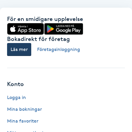
F
För en smidigare upplevelse
Face framing
Bokadirekt för företag
Faceliftmassage
Läs mer
Företagsinloggning
Fet hårbotten
Fettreducering
Konto
Fibromassage
Logga in
Fillers
Mina bokningar
Mina favoriter
Fotmassage