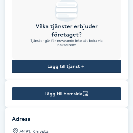
Brynformning
Vilka tjänster erbjuder
Brynfärgning
företaget?
Tjänster går för nuvarande inte att boka via
Brynplockning
Bokadirekt
Bröllopsuppsättning
Lägg till tjänst
C
Celluliter
Lägg till hemsida
Coachning
Color correction
Adress
74191, Knivsta