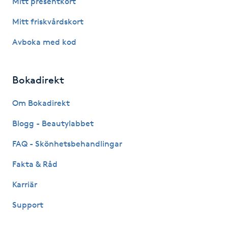
Mitt presentkort
Fotsvamp
Mitt friskvårdskort
Fotvård
Avboka med kod
Fransar
Bokadirekt
Fransborttagning
Om Bokadirekt
Blogg - Beautylabbet
Fransfärgning
FAQ - Skönhetsbehandlingar
Fransförlängning
Fakta & Råd
Fransförlängning Megavolym
Karriär
Support
Fransförlängning Volym