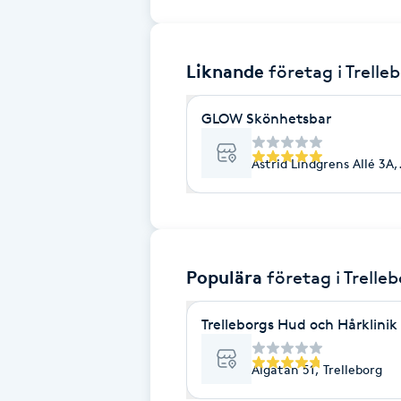
Brynformning
Liknande
företag
i Trelle
Brynfärgning
GLOW Skönhetsbar
Brynplockning
Astrid Lindgrens Allé 3A,
Bröllopsuppsättning
C
Celluliter
Populära
företag
i Trelle
Coachning
Trelleborgs Hud och Hårklinik
Color correction
Algatan 51, Trelleborg