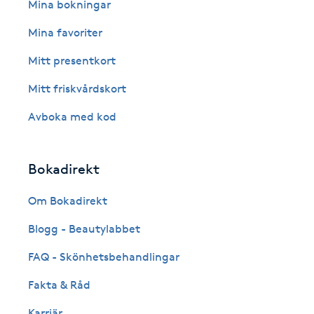
Eyeliner-tatuering
Mina bokningar
F
Mina favoriter
Face framing
Mitt presentkort
Mitt friskvårdskort
Faceliftmassage
Avboka med kod
Fet hårbotten
Bokadirekt
Fettreducering
Om Bokadirekt
Fibromassage
Blogg - Beautylabbet
Fillers
FAQ - Skönhetsbehandlingar
Fakta & Råd
Fotmassage
Karriär