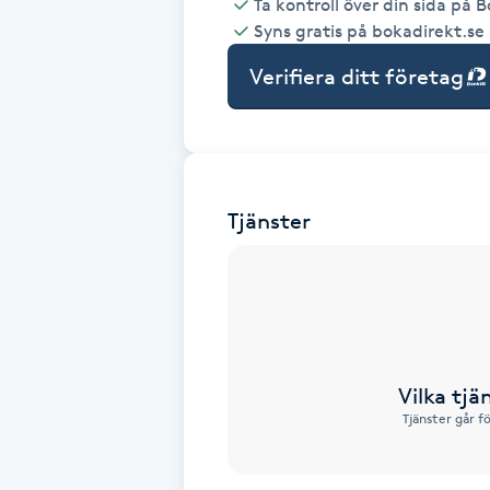
Ta kontroll över din sida på 
Syns gratis på bokadirekt.se
Babylights
Verifiera ditt företag
Balayage
Bambumassage
Tjänster
Barber
Barnklippning
BIAB
Vilka tjä
Blowout
Tjänster går f
Bottenfärg