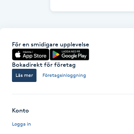
Cryoterapi
D
Damklippning
För en smidigare upplevelse
Dermapen
Diamantslipning
Bokadirekt för företag
E
Läs mer
Företagsinloggning
Enzympeeling
Extensions
Konto
Extensions borttagning
Logga in