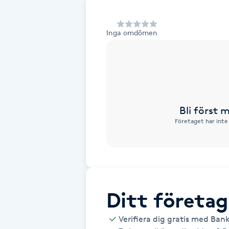
Alternativmedicin
Inga omdömen
Andningsmassage
Ansiktslyft utan kirurgi
Aromamassage
Bli först
Företaget har inte
Ashtanga Yoga
Ayurveda
Ayurvedisk Massage
Ditt företag
Ansiktsbehandling djuprengörande
Verifiera dig gratis med Ban
B