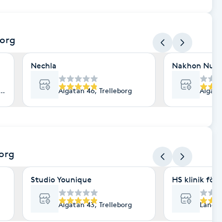
borg
Nechla
Nakhon Nuad 
 Trelleborg
Algatan 46, Trelleborg
Algata
borg
Studio Younique
HS klinik för
Algatan 43, Trelleborg
Landsv