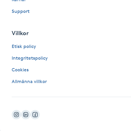
Fotsvamp
Support
Fotvård
Villkor
Fransar
Etisk policy
Fransborttagning
Integritetspolicy
Cookies
Fransfärgning
Allmänna villkor
Fransförlängning
Fransförlängning Megavolym
Fransförlängning Volym