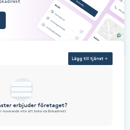
Bokadirekt
Lägg till tjänst
nster erbjuder företaget?
ör nuvarande inte att boka via Bokadirekt