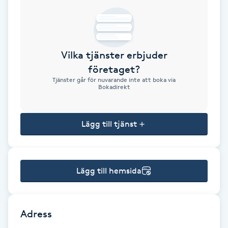
Brynformning
Brynfärgning
Vilka tjänster erbjuder
företaget?
Brynplockning
Tjänster går för nuvarande inte att boka via
Bokadirekt
Bröllopsuppsättning
C
Lägg till tjänst
Celluliter
Lägg till hemsida
Coachning
Color correction
Adress