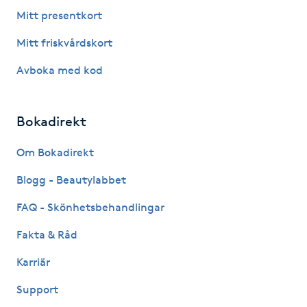
Fotsvamp
Mitt presentkort
Mitt friskvårdskort
Fotvård
Avboka med kod
Fransar
Bokadirekt
Fransborttagning
Om Bokadirekt
Fransfärgning
Blogg - Beautylabbet
Fransförlängning
FAQ - Skönhetsbehandlingar
Fakta & Råd
Fransförlängning Megavolym
Karriär
Fransförlängning Volym
Support