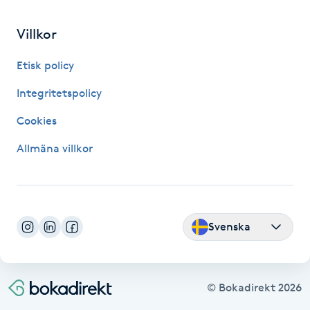
Fransk manikyr
Villkor
Fransrengöring
Etisk policy
Frekvensterapi
Integritetspolicy
Cookies
Friskvård
Allmäna villkor
Friskvårdsmassage
Frisör
Svenska
Funktionsanalys
Färgning
© Bokadirekt
2026