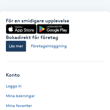
F
Face framing
För en smidigare upplevelse
Faceliftmassage
Bokadirekt för företag
Fet hårbotten
Läs mer
Företagsinloggning
Fettreducering
Fibromassage
Konto
Logga in
Fillers
Mina bokningar
Fotmassage
Mina favoriter