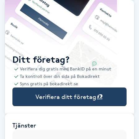
Babylights
Balayage
Bambumassage
Ditt företag?
Barber
Verifiera dig gratis med BankID på en minut
Ta kontroll över din sida på Bokadirekt
Barnklippning
Syns gratis på bokadirekt.se
Verifiera ditt företag
BIAB
Blowout
Tjänster
Bottenfärg