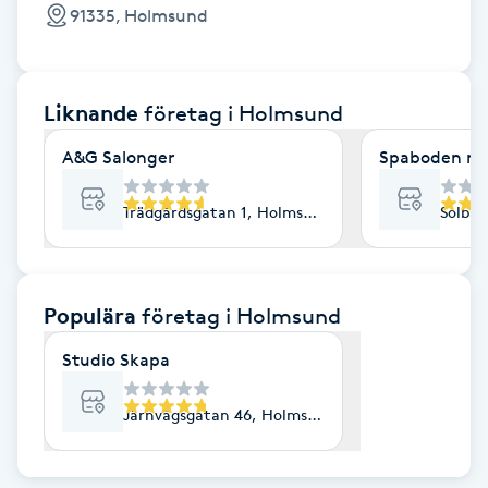
Cryoterapi
91335, Holmsund
D
Damklippning
Liknande
företag
i Holmsund
Dermapen
A&G Salonger
Spaboden no
Diamantslipning
Trädgårdsgatan 1, Holmsund
Solba
E
Enzympeeling
Populära
företag
i Holmsund
Studio Skapa
Extensions
Järnvägsgatan 46, Holmsund
Extensions borttagning
Eyeliner-tatuering