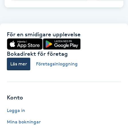
F
Face framing
För en smidigare upplevelse
Faceliftmassage
Bokadirekt för företag
Fet hårbotten
Läs mer
Företagsinloggning
Fettreducering
Fibromassage
Konto
Fillers
Logga in
Fotmassage
Mina bokningar