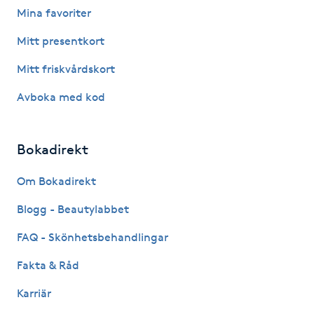
Mina favoriter
Fotsvamp
Mitt presentkort
Fotvård
Mitt friskvårdskort
Fransar
Avboka med kod
Fransborttagning
Bokadirekt
Fransfärgning
Om Bokadirekt
Blogg - Beautylabbet
Fransförlängning
FAQ - Skönhetsbehandlingar
Fransförlängning Megavolym
Fakta & Råd
Fransförlängning Volym
Karriär