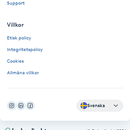
Support
Fransk manikyr
Fransrengöring
Villkor
Etisk policy
Frekvensterapi
Integritetspolicy
Friskvård
Cookies
Friskvårdsmassage
Allmäna villkor
Frisör
Funktionsanalys
Svenska
Färgning