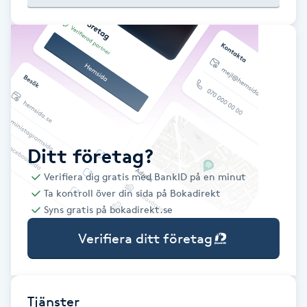
Babylights
Balayage
Bambumassage
Barber
Ditt företag?
Verifiera dig gratis med BankID på en minut
Barnklippning
Ta kontroll över din sida på Bokadirekt
Syns gratis på bokadirekt.se
BIAB
Verifiera ditt företag
Blowout
Bottenfärg
Tjänster