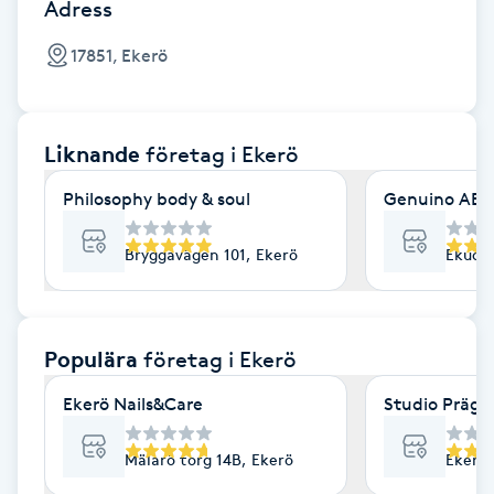
Cryoterapi
Adress
D
17851, Ekerö
Damklippning
Liknande
företag
i Ekerö
Dermapen
Philosophy body & soul
Genuino AB
Diamantslipning
E
Bryggavägen 101, Ekerö
Ekudds
Enzympeeling
Populära
företag
i Ekerö
Extensions
Ekerö Nails&Care
Studio Präge
Extensions borttagning
Mälarö torg 14B, Ekerö
Ekeröv
Eyeliner-tatuering