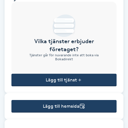
Brynformning
Brynfärgning
Vilka tjänster erbjuder
Brynplockning
företaget?
Tjänster går för nuvarande inte att boka via
Bröllopsuppsättning
Bokadirekt
C
Lägg till tjänst
Celluliter
Coachning
Lägg till hemsida
Color correction