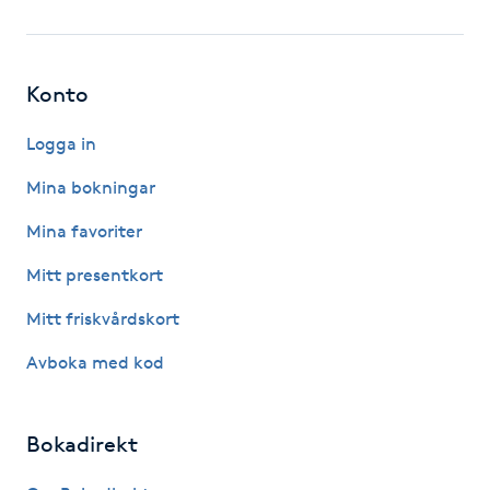
Fotsvamp
Fotvård
Konto
Fransar
Logga in
Mina bokningar
Fransborttagning
Mina favoriter
Fransfärgning
Mitt presentkort
Mitt friskvårdskort
Fransförlängning
Avboka med kod
Fransförlängning Megavolym
Bokadirekt
Fransförlängning Volym