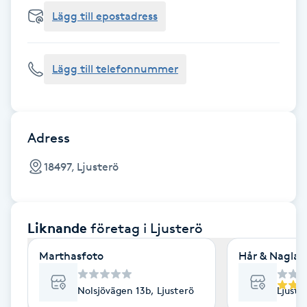
Cryoterapi
Lägg till epostadress
D
Damklippning
Lägg till telefonnummer
Dermapen
Diamantslipning
Adress
E
18497, Ljusterö
Enzympeeling
Liknande
företag
i Ljusterö
Extensions
Marthasfoto
Hår & Naglar
Extensions borttagning
Nolsjövägen 13b, Ljusterö
Ljuste
Eyeliner-tatuering