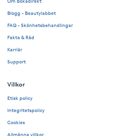
Om Bokadirekt
Fransk manikyr
Blogg - Beautylabbet
Fransrengöring
FAQ - Skönhetsbehandlingar
Fakta & Råd
Frekvensterapi
Karriär
Friskvård
Support
Friskvårdsmassage
Villkor
Frisör
Etisk policy
Funktionsanalys
Integritetspolicy
Cookies
Färgning
Allmänna villkor