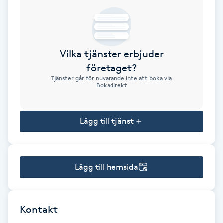
Brynformning
Brynfärgning
Vilka tjänster erbjuder
företaget?
Brynplockning
Tjänster går för nuvarande inte att boka via
Bokadirekt
Bröllopsuppsättning
C
Lägg till tjänst
Celluliter
Lägg till hemsida
Coachning
Color correction
Kontakt