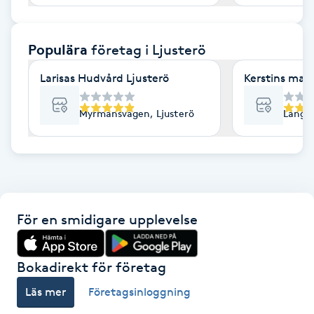
F
Populära
företag
i Ljusterö
Face framing
Larisas Hudvård Ljusterö
Kerstins mass
Faceliftmassage
Myrmansvägen, Ljusterö
Långsj
Fet hårbotten
Fettreducering
Fibromassage
För en smidigare upplevelse
Fillers
Bokadirekt för företag
Fotmassage
Läs mer
Företagsinloggning