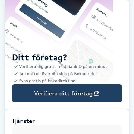
Babylights
Balayage
Bambumassage
Ditt företag?
Barber
Verifiera dig gratis med BankID på en minut
Ta kontroll över din sida på Bokadirekt
Barnklippning
Syns gratis på bokadirekt.se
Verifiera ditt företag
BIAB
Blowout
Tjänster
Bottenfärg