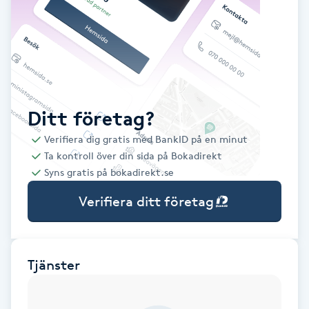
Babylights
Balayage
Bambumassage
Ditt företag?
Verifiera dig gratis med BankID på en minut
Barber
Ta kontroll över din sida på Bokadirekt
Syns gratis på bokadirekt.se
Barnklippning
Verifiera ditt företag
BIAB
Blowout
Tjänster
Bottenfärg