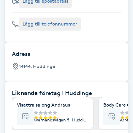
Cryoterapi
Lägg till epostadress
D
Lägg till telefonnummer
Damklippning
Dermapen
Adress
Diamantslipning
14144, Huddinge
E
Enzympeeling
Liknande
företag
i Huddinge
Extensions
Visättra salong Andraus
Body Care Ce
Extensions borttagning
Kvarnängsvägen 5, Huddinge
Arren
Eyeliner-tatuering