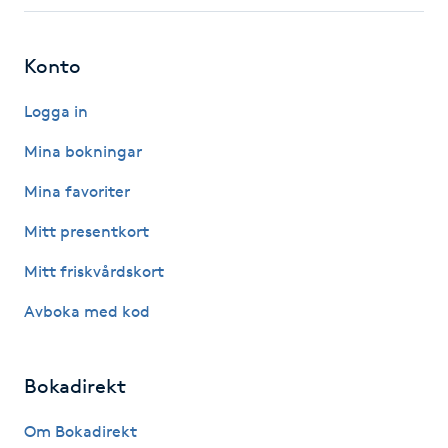
Fotsvamp
Konto
Fotvård
Logga in
Fransar
Mina bokningar
Fransborttagning
Mina favoriter
Mitt presentkort
Fransfärgning
Mitt friskvårdskort
Fransförlängning
Avboka med kod
Fransförlängning Megavolym
Bokadirekt
Fransförlängning Volym
Om Bokadirekt