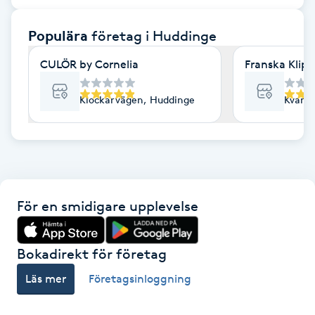
F
Populära
företag
i Huddinge
Face framing
CULÖR by Cornelia
Franska Klipp
Faceliftmassage
Klockarvägen, Huddinge
Kvarnb
Fet hårbotten
Fettreducering
För en smidigare upplevelse
Fibromassage
Fillers
Bokadirekt för företag
Läs mer
Företagsinloggning
Fotmassage