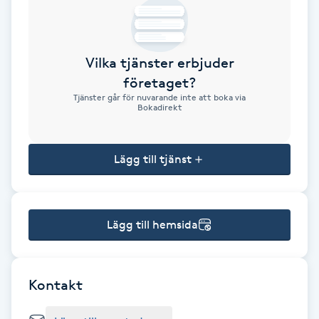
Brynformning
Vilka tjänster erbjuder
Brynfärgning
företaget?
Tjänster går för nuvarande inte att boka via
Brynplockning
Bokadirekt
Bröllopsuppsättning
Lägg till tjänst
C
Celluliter
Lägg till hemsida
Coachning
Color correction
Kontakt