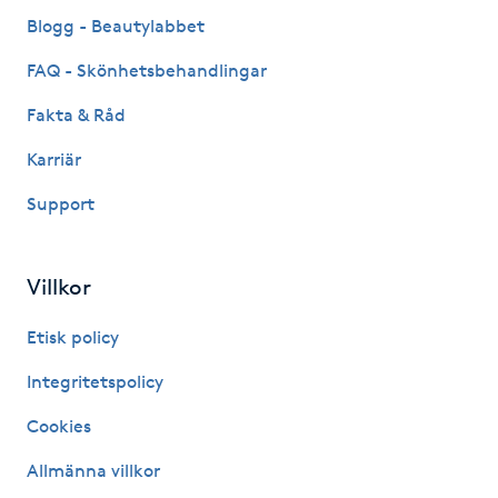
Fransk manikyr
Blogg - Beautylabbet
FAQ - Skönhetsbehandlingar
Fransrengöring
Fakta & Råd
Frekvensterapi
Karriär
Support
Friskvård
Friskvårdsmassage
Villkor
Frisör
Etisk policy
Integritetspolicy
Funktionsanalys
Cookies
Färgning
Allmänna villkor