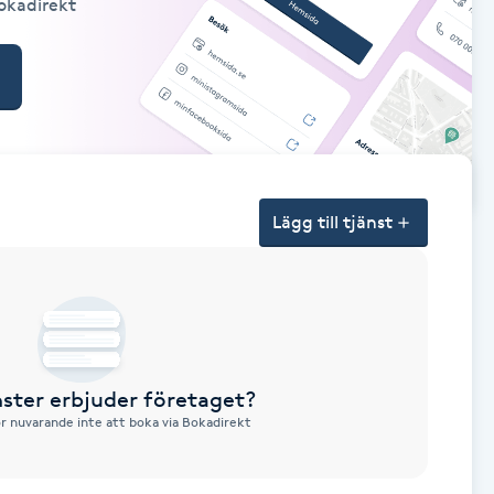
Bokadirekt
Lägg till tjänst
nster erbjuder företaget?
ör nuvarande inte att boka via Bokadirekt