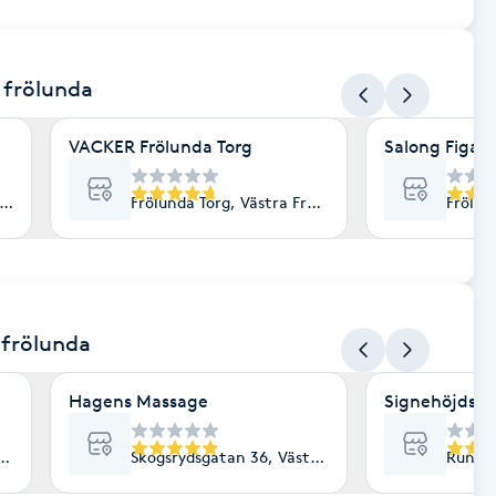
a frölunda
VACKER Frölunda Torg
Salong Figaro
ästra Frölunda
Frölunda Torg, Västra Frölunda
Frölun
 frölunda
Hagens Massage
Signehöjds Hä
a Frölunda
Skogsrydsgatan 36, Västra Frölunda
Rundra