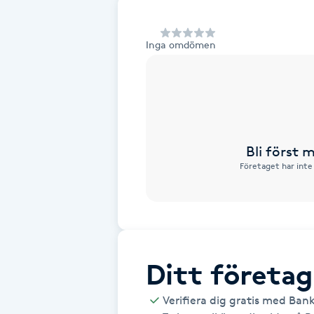
Alternativmedicin
Inga omdömen
Andningsmassage
Ansiktslyft utan kirurgi
Aromamassage
Bli först
Företaget har inte
Ashtanga Yoga
Ayurveda
Ayurvedisk Massage
Ditt företag
Ansiktsbehandling djuprengörande
Verifiera dig gratis med Ban
B