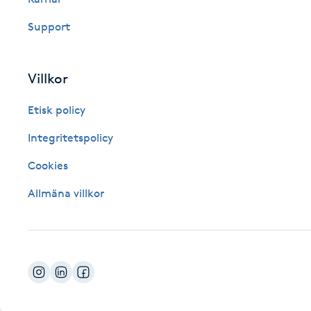
Fotsvamp
Support
Fotvård
Villkor
Fransar
Etisk policy
Fransborttagning
Integritetspolicy
Cookies
Fransfärgning
Allmäna villkor
Fransförlängning
Fransförlängning Megavolym
Fransförlängning Volym