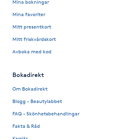
Eyeliner-tatuering
Mina bokningar
F
Mina favoriter
Face framing
Mitt presentkort
Mitt friskvårdskort
Faceliftmassage
Avboka med kod
Fet hårbotten
Bokadirekt
Fettreducering
Om Bokadirekt
Fibromassage
Blogg - Beautylabbet
Fillers
FAQ - Skönhetsbehandlingar
Fakta & Råd
Fotmassage
Karriär