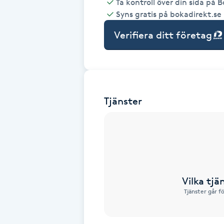
Ta kontroll över din sida på 
Syns gratis på bokadirekt.se
Babylights
Verifiera ditt företag
Balayage
Bambumassage
Tjänster
Barber
Barnklippning
BIAB
Vilka tjä
Blowout
Tjänster går f
Bottenfärg