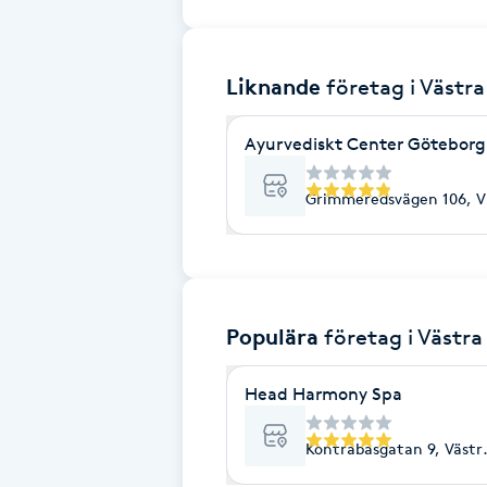
Brynformning
Liknande
företag
i Västr
Brynfärgning
Ayurvediskt Center Göteborg
Brynplockning
Grimmeredsvägen 106, V
Bröllopsuppsättning
C
Celluliter
Populära
företag
i Västra
Coachning
Head Harmony Spa
Color correction
Kontrabasgatan 9, Västr