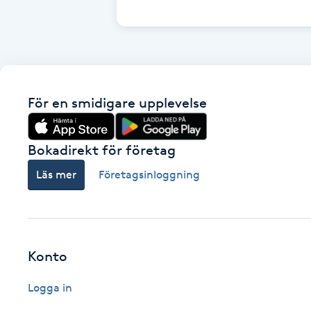
Cryoterapi
D
Damklippning
För en smidigare upplevelse
Dermapen
Diamantslipning
Bokadirekt för företag
E
Läs mer
Företagsinloggning
Enzympeeling
Extensions
Konto
Extensions borttagning
Logga in