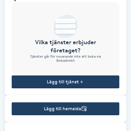
Brynformning
Brynfärgning
Vilka tjänster erbjuder
Brynplockning
företaget?
Tjänster går för nuvarande inte att boka via
Bröllopsuppsättning
Bokadirekt
C
Lägg till tjänst
Celluliter
Coachning
Lägg till hemsida
Color correction