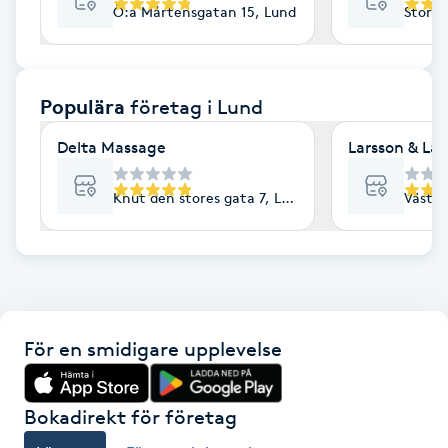
Ö:a Mårtensgatan 15, Lund
Stora 
F
Face framing
Populära
företag
i Lund
Faceliftmassage
Delta Massage
Larsson & La
Fet hårbotten
Knut den stores gata 7, Lund
Västra
Fettreducering
Fibromassage
För en smidigare upplevelse
Fillers
Fotmassage
Bokadirekt för företag