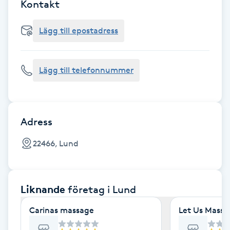
Cryoterapi
Kontakt
D
Lägg till epostadress
Damklippning
Lägg till telefonnummer
Dermapen
Diamantslipning
E
Adress
Enzympeeling
22466, Lund
Extensions
Liknande
företag
i Lund
Extensions borttagning
Carinas massage
Let Us Massa
Eyeliner-tatuering