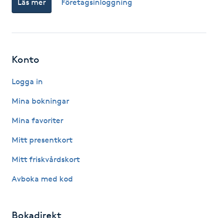
Läs mer
Företagsinloggning
Fotsvamp
Fotvård
Konto
Fransar
Logga in
Fransborttagning
Mina bokningar
Fransfärgning
Mina favoriter
Mitt presentkort
Fransförlängning
Mitt friskvårdskort
Fransförlängning Megavolym
Avboka med kod
Fransförlängning Volym
Bokadirekt