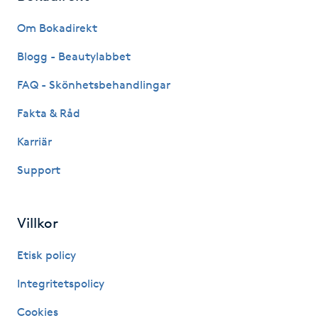
Fransk manikyr
Om Bokadirekt
Fransrengöring
Blogg - Beautylabbet
FAQ - Skönhetsbehandlingar
Frekvensterapi
Fakta & Råd
Friskvård
Karriär
Support
Friskvårdsmassage
Frisör
Villkor
Funktionsanalys
Etisk policy
Integritetspolicy
Färgning
Cookies