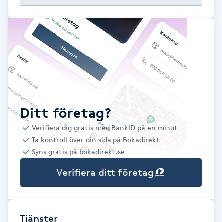
Babylights
Balayage
Bambumassage
Barber
Ditt företag?
Verifiera dig gratis med BankID på en minut
Barnklippning
Ta kontroll över din sida på Bokadirekt
Syns gratis på bokadirekt.se
BIAB
Verifiera ditt företag
Blowout
Bottenfärg
Tjänster