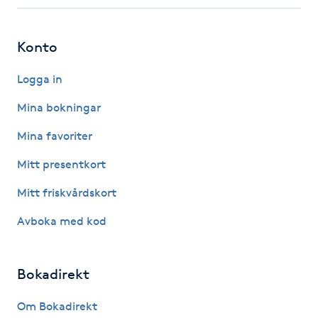
Fotsvamp
Konto
Fotvård
Logga in
Fransar
Mina bokningar
Fransborttagning
Mina favoriter
Mitt presentkort
Fransfärgning
Mitt friskvårdskort
Fransförlängning
Avboka med kod
Fransförlängning Megavolym
Bokadirekt
Fransförlängning Volym
Om Bokadirekt