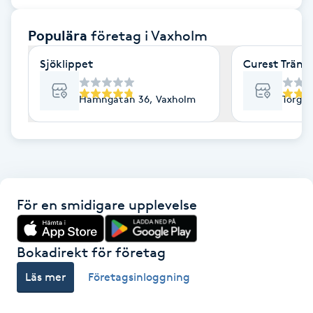
F
Populära
företag
i Vaxholm
Face framing
Sjöklippet
Curest Träni
Faceliftmassage
Hamngatan 36, Vaxholm
Torget
Fet hårbotten
Fettreducering
För en smidigare upplevelse
Fibromassage
Fillers
Bokadirekt för företag
Läs mer
Företagsinloggning
Fotmassage