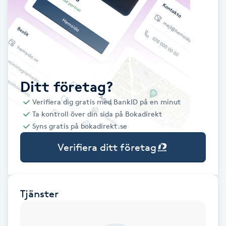
Babylights
Balayage
Bambumassage
Ditt företag?
Verifiera dig gratis med BankID på en minut
Barber
Ta kontroll över din sida på Bokadirekt
Syns gratis på bokadirekt.se
Barnklippning
Verifiera ditt företag
BIAB
Blowout
Tjänster
Bottenfärg