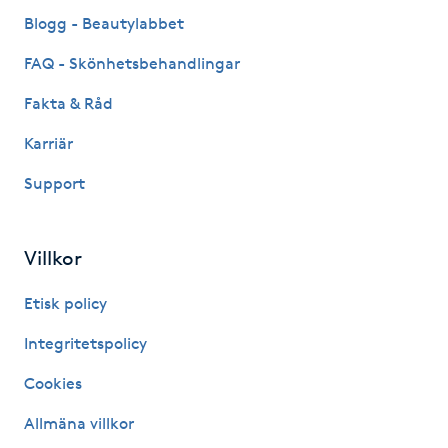
Fransk manikyr
Blogg - Beautylabbet
FAQ - Skönhetsbehandlingar
Fransrengöring
Fakta & Råd
Frekvensterapi
Karriär
Support
Friskvård
Friskvårdsmassage
Villkor
Frisör
Etisk policy
Integritetspolicy
Funktionsanalys
Cookies
Färgning
Allmäna villkor