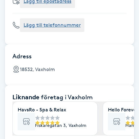
Cryoterapi
Lägg till epostadress
D
Lägg till telefonnummer
Damklippning
Dermapen
Adress
Diamantslipning
18532, Vaxholm
E
Enzympeeling
Liknande
företag
i Vaxholm
Extensions
HavsRo - Spa & Relax
Hello Forever
Extensions borttagning
Fiskaregatan 3, Vaxholm
Hamng
Eyeliner-tatuering