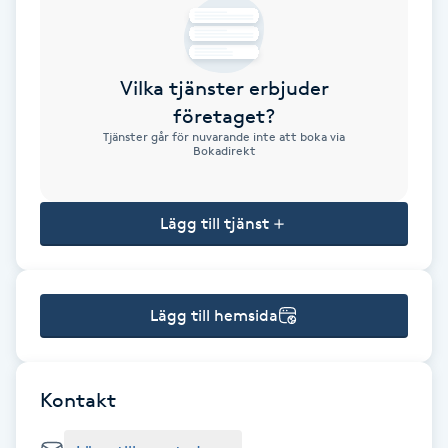
Brynformning
Vilka tjänster erbjuder
Brynfärgning
företaget?
Tjänster går för nuvarande inte att boka via
Brynplockning
Bokadirekt
Bröllopsuppsättning
Lägg till tjänst
C
Celluliter
Lägg till hemsida
Coachning
Color correction
Kontakt