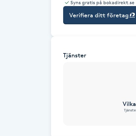
Syns gratis på bokadirekt.se
Babylights
Verifiera ditt företag
Balayage
Bambumassage
Tjänster
Barber
Barnklippning
BIAB
Vilk
Tjänste
Blowout
Bottenfärg