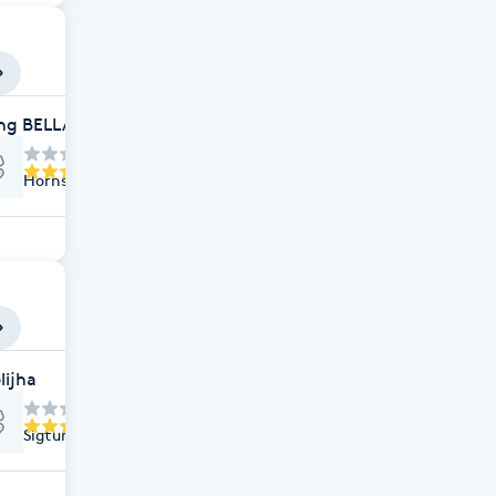
ng BELLA VITA
Hornsgatan 60, Stockholm
RD STOCKHOLM
lijha
Sigtunagatan 7, Stockholm