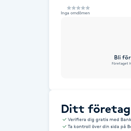
Alternativmedicin
Inga omdömen
Andningsmassage
Ansiktslyft utan kirurgi
Aromamassage
Bli f
Företaget h
Ashtanga Yoga
Ayurveda
Ayurvedisk Massage
Ditt företag
Verifiera dig gratis med Ban
Ansiktsbehandling djuprengörande
Ta kontroll över din sida på 
B