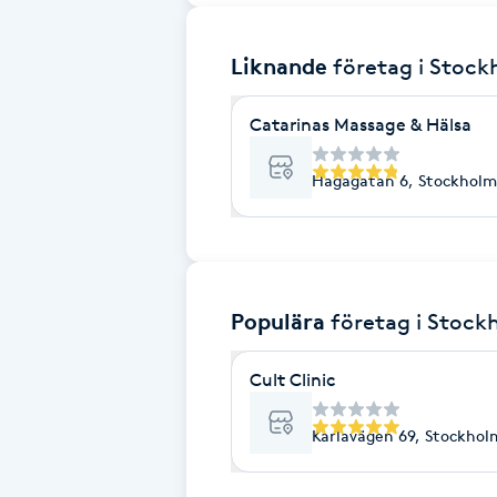
Brynformning
Liknande
företag
i Stoc
Brynfärgning
Catarinas Massage & Hälsa
Brynplockning
Hagagatan 6, Stockholm
Bröllopsuppsättning
C
Populära
företag
i Stock
Celluliter
Cult Clinic
Coachning
Karlavägen 69, Stockhol
Color correction