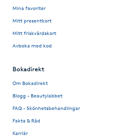
Eyeliner-tatuering
Mina favoriter
F
Mitt presentkort
Face framing
Mitt friskvårdskort
Faceliftmassage
Avboka med kod
Fet hårbotten
Bokadirekt
Fettreducering
Om Bokadirekt
Blogg - Beautylabbet
Fibromassage
FAQ - Skönhetsbehandlingar
Fillers
Fakta & Råd
Fotmassage
Karriär