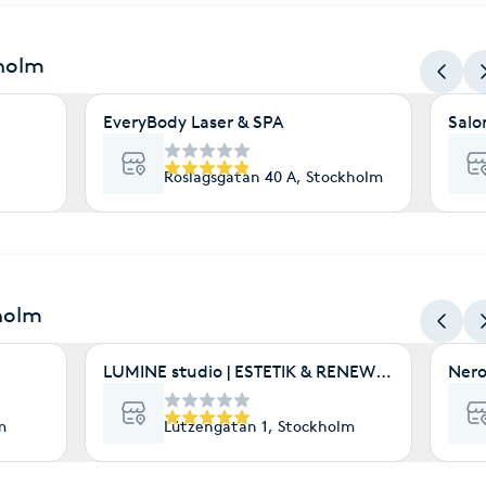
kholm
EveryBody Laser & SPA
Salo
Roslagsgatan 40 A, Stockholm
holm
LUMINE studio | ESTETIK & RENEWAL | HUDVÅ
Nero
m
Lützengatan 1, Stockholm