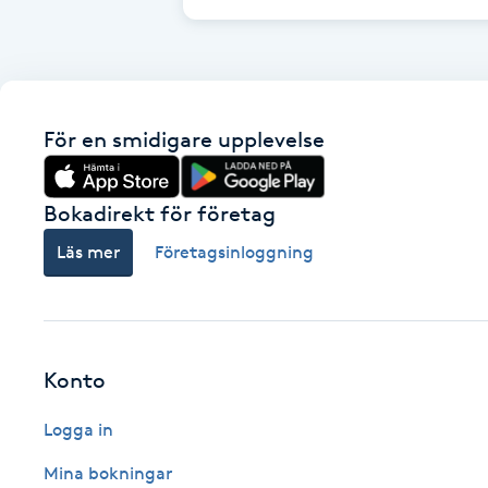
Cryoterapi
D
Damklippning
För en smidigare upplevelse
Dermapen
Bokadirekt för företag
Diamantslipning
Läs mer
Företagsinloggning
E
Enzympeeling
Extensions
Konto
Logga in
Extensions borttagning
Mina bokningar