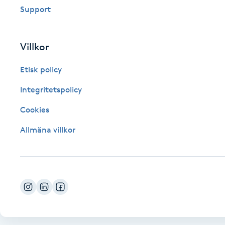
Support
Fotsvamp
Fotvård
Villkor
Etisk policy
Fransar
Integritetspolicy
Fransborttagning
Cookies
Fransfärgning
Allmäna villkor
Fransförlängning
Fransförlängning Megavolym
Fransförlängning Volym