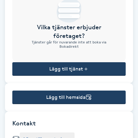
Brynformning
Vilka tjänster erbjuder
Brynfärgning
företaget?
Tjänster går för nuvarande inte att boka via
Brynplockning
Bokadirekt
Bröllopsuppsättning
Lägg till tjänst
C
Celluliter
Lägg till hemsida
Coachning
Color correction
Kontakt