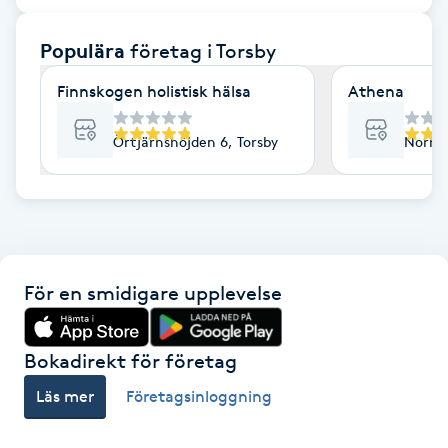
F
Populära
företag
i Torsby
Face framing
Finnskogen holistisk hälsa
Athena
Faceliftmassage
Örtjärnshöjden 6, Torsby
Norra 
Fet hårbotten
Fettreducering
För en smidigare upplevelse
Fibromassage
Fillers
Bokadirekt för företag
Läs mer
Företagsinloggning
Fotmassage