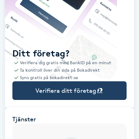
Babylights
Balayage
Bambumassage
Ditt företag?
Verifiera dig gratis med BankID på en minut
Barber
Ta kontroll över din sida på Bokadirekt
Syns gratis på bokadirekt.se
Barnklippning
Verifiera ditt företag
BIAB
Blowout
Tjänster
Bottenfärg