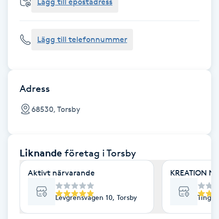
Cryoterapi
Lägg till epostadress
D
Lägg till telefonnummer
Damklippning
Dermapen
Adress
Diamantslipning
68530, Torsby
E
Enzympeeling
Liknande
företag
i Torsby
Extensions
Aktivt närvarande
KREATION NO
Extensions borttagning
Levgrensvägen 10, Torsby
Tingsh
Eyeliner-tatuering