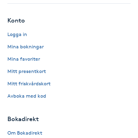
Fotsvamp
Konto
Fotvård
Logga in
Fransar
Mina bokningar
Fransborttagning
Mina favoriter
Mitt presentkort
Fransfärgning
Mitt friskvårdskort
Fransförlängning
Avboka med kod
Fransförlängning Megavolym
Bokadirekt
Fransförlängning Volym
Om Bokadirekt