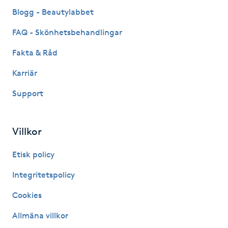
Fransk manikyr
Blogg - Beautylabbet
FAQ - Skönhetsbehandlingar
Fransrengöring
Fakta & Råd
Frekvensterapi
Karriär
Support
Friskvård
Friskvårdsmassage
Villkor
Frisör
Etisk policy
Integritetspolicy
Funktionsanalys
Cookies
Färgning
Allmäna villkor