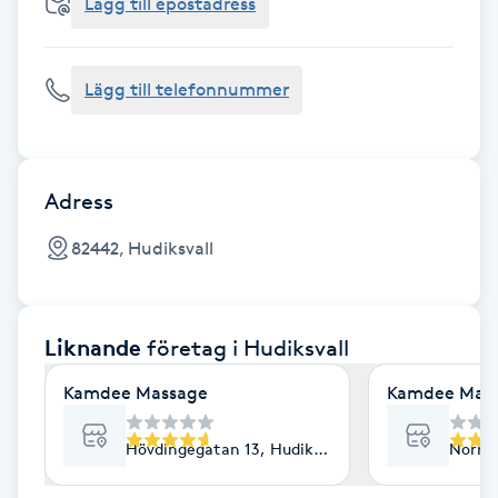
Cryoterapi
Lägg till epostadress
D
Lägg till telefonnummer
Damklippning
Dermapen
Adress
Diamantslipning
82442, Hudiksvall
E
Enzympeeling
Liknande
företag
i Hudiksvall
Extensions
Kamdee Massage
Kamdee Mass
Extensions borttagning
Hövdingegatan 13, Hudiksvall
Norra 
Eyeliner-tatuering