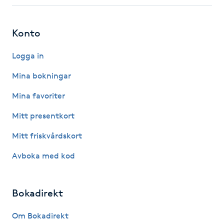
Fotsvamp
Konto
Fotvård
Logga in
Fransar
Mina bokningar
Fransborttagning
Mina favoriter
Mitt presentkort
Fransfärgning
Mitt friskvårdskort
Fransförlängning
Avboka med kod
Fransförlängning Megavolym
Bokadirekt
Fransförlängning Volym
Om Bokadirekt