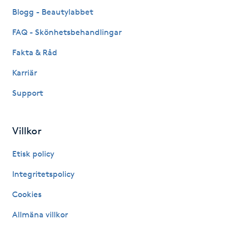
Fransk manikyr
Blogg - Beautylabbet
FAQ - Skönhetsbehandlingar
Fransrengöring
Fakta & Råd
Frekvensterapi
Karriär
Support
Friskvård
Friskvårdsmassage
Villkor
Frisör
Etisk policy
Integritetspolicy
Funktionsanalys
Cookies
Färgning
Allmäna villkor