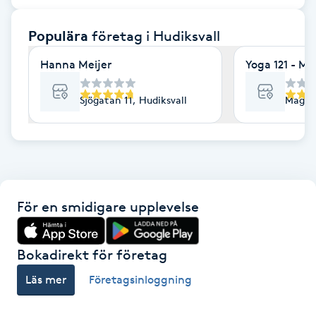
F
Populära
företag
i Hudiksvall
Face framing
Hanna Meijer
Yoga 121 - Ma
Faceliftmassage
Sjögatan 11, Hudiksvall
Magasi
Fet hårbotten
Fettreducering
För en smidigare upplevelse
Fibromassage
Fillers
Bokadirekt för företag
Läs mer
Företagsinloggning
Fotmassage