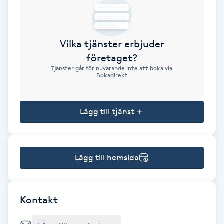
Brynformning
Vilka tjänster erbjuder
Brynfärgning
företaget?
Tjänster går för nuvarande inte att boka via
Brynplockning
Bokadirekt
Bröllopsuppsättning
Lägg till tjänst
C
Celluliter
Lägg till hemsida
Coachning
Color correction
Kontakt