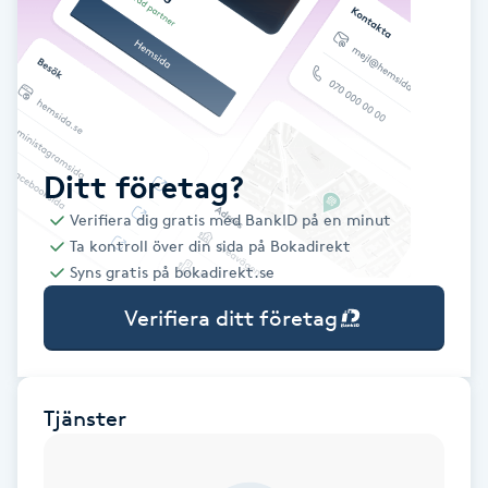
Babylights
Balayage
Bambumassage
Ditt företag?
Verifiera dig gratis med BankID på en minut
Barber
Ta kontroll över din sida på Bokadirekt
Syns gratis på bokadirekt.se
Barnklippning
Verifiera ditt företag
BIAB
Blowout
Tjänster
Bottenfärg