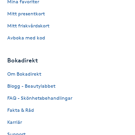
Mina favoriter
Fotsvamp
Mitt presentkort
Fotvård
Mitt friskvårdskort
Avboka med kod
Fransar
Fransborttagning
Bokadirekt
Fransfärgning
Om Bokadirekt
Blogg - Beautylabbet
Fransförlängning
FAQ - Skönhetsbehandlingar
Fransförlängning Megavolym
Fakta & Råd
Karriär
Fransförlängning Volym
Support