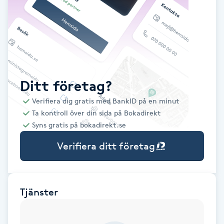
Babylights
Balayage
Bambumassage
Ditt företag?
Verifiera dig gratis med BankID på en minut
Barber
Ta kontroll över din sida på Bokadirekt
Syns gratis på bokadirekt.se
Barnklippning
Verifiera ditt företag
BIAB
Blowout
Tjänster
Bottenfärg