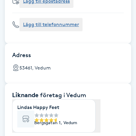
Cryoterapi
Lägg till epostadress
D
Lägg till telefonnummer
Damklippning
Dermapen
Adress
Diamantslipning
53461, Vedum
E
Enzympeeling
Liknande
företag
i Vedum
Extensions
Lindas Happy Feet
Extensions borttagning
Bergsgatan 1, Vedum
Eyeliner-tatuering