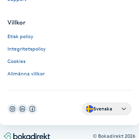
Fransk manikyr
Villkor
Fransrengöring
Etisk policy
Frekvensterapi
Integritetspolicy
Friskvård
Cookies
Allmänna villkor
Friskvårdsmassage
Frisör
Svenska
Funktionsanalys
Färgning
© Bokadirekt
2026