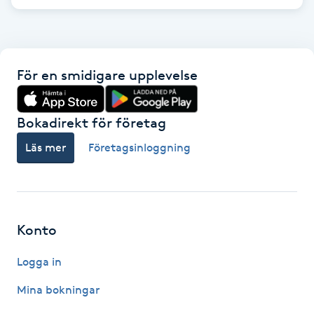
F
Face framing
För en smidigare upplevelse
Faceliftmassage
Bokadirekt för företag
Fet hårbotten
Läs mer
Företagsinloggning
Fettreducering
Fibromassage
Konto
Fillers
Logga in
Fotmassage
Mina bokningar