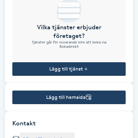
Brynformning
Vilka tjänster erbjuder
Brynfärgning
företaget?
Tjänster går för nuvarande inte att boka via
Brynplockning
Bokadirekt
Bröllopsuppsättning
Lägg till tjänst
C
Celluliter
Lägg till hemsida
Coachning
Color correction
Kontakt