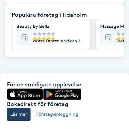
F
Populära
företag
i Tidaholm
Face framing
Beauty By Bella
Massage Mus
Faceliftmassage
Västra Drottningvägen 13A, Tidaholm
Västra
Fet hårbotten
Fettreducering
För en smidigare upplevelse
Fibromassage
Fillers
Bokadirekt för företag
Läs mer
Företagsinloggning
Fotmassage