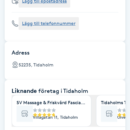
Cryoterapi
Lägg till epostadress
D
Lägg till telefonnummer
Damklippning
Dermapen
Adress
Diamantslipning
52235, Tidaholm
E
Enzympeeling
Liknande
företag
i Tidaholm
Extensions
SV Massage & Friskvård Fasciaspecialisten
Tidaholms Ta
Extensions borttagning
Villagatan 11, Tidaholm
Ulvest
Eyeliner-tatuering