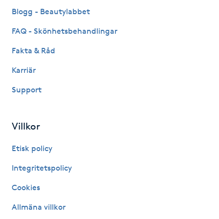
Fransk manikyr
Blogg - Beautylabbet
FAQ - Skönhetsbehandlingar
Fransrengöring
Fakta & Råd
Frekvensterapi
Karriär
Support
Friskvård
Friskvårdsmassage
Villkor
Frisör
Etisk policy
Integritetspolicy
Funktionsanalys
Cookies
Färgning
Allmäna villkor