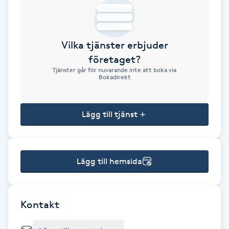
Brynformning
Vilka tjänster erbjuder
Brynfärgning
företaget?
Tjänster går för nuvarande inte att boka via
Brynplockning
Bokadirekt
Bröllopsuppsättning
Lägg till tjänst
C
Celluliter
Lägg till hemsida
Coachning
Color correction
Kontakt