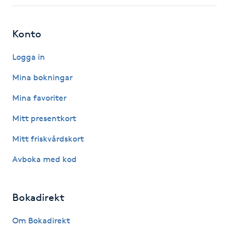
Fotsvamp
Konto
Fotvård
Logga in
Fransar
Mina bokningar
Fransborttagning
Mina favoriter
Mitt presentkort
Fransfärgning
Mitt friskvårdskort
Fransförlängning
Avboka med kod
Fransförlängning Megavolym
Bokadirekt
Fransförlängning Volym
Om Bokadirekt