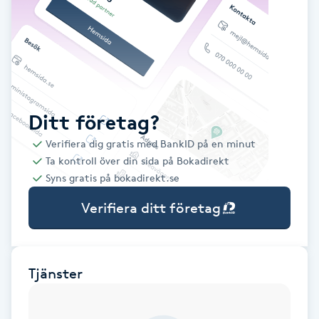
Babylights
Balayage
Bambumassage
Ditt företag?
Verifiera dig gratis med BankID på en minut
Barber
Ta kontroll över din sida på Bokadirekt
Syns gratis på bokadirekt.se
Barnklippning
Verifiera ditt företag
BIAB
Blowout
Tjänster
Bottenfärg