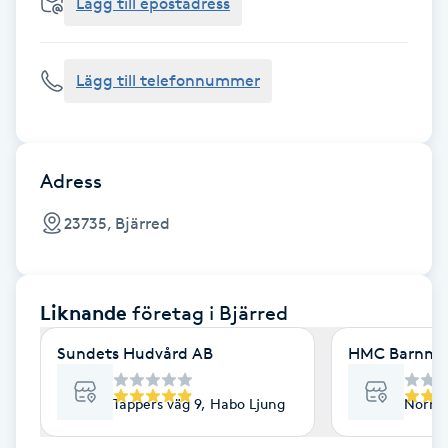
Cryoterapi
Lägg till epostadress
D
Lägg till telefonnummer
Damklippning
Dermapen
Adress
Diamantslipning
23735, Bjärred
E
Enzympeeling
Liknande
företag
i Bjärred
Extensions
Sundets Hudvård AB
HMC Barnmor
Extensions borttagning
Tappers väg 9, Habo Ljung
Norra 
Eyeliner-tatuering