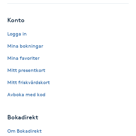
Fotsvamp
Konto
Fotvård
Logga in
Fransar
Mina bokningar
Fransborttagning
Mina favoriter
Mitt presentkort
Fransfärgning
Mitt friskvårdskort
Fransförlängning
Avboka med kod
Fransförlängning Megavolym
Bokadirekt
Fransförlängning Volym
Om Bokadirekt