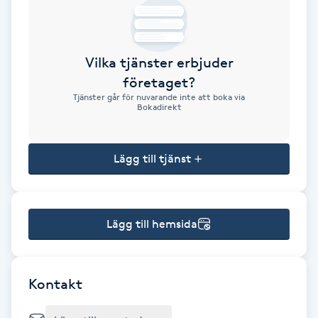
Brynformning
Vilka tjänster erbjuder
Brynfärgning
företaget?
Tjänster går för nuvarande inte att boka via
Brynplockning
Bokadirekt
Bröllopsuppsättning
Lägg till tjänst
C
Celluliter
Lägg till hemsida
Coachning
Color correction
Kontakt