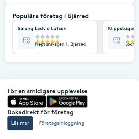
F
Populära
företag
i Bjärred
Face framing
Salong Lady o Lufsen
Klippstugan 
Faceliftmassage
Neptunivägen 1, Bjärred
Södra 
Fet hårbotten
Fettreducering
För en smidigare upplevelse
Fibromassage
Fillers
Bokadirekt för företag
Läs mer
Företagsinloggning
Fotmassage