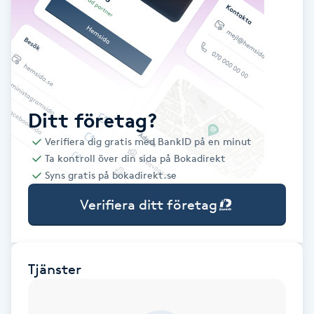
Babylights
Balayage
Bambumassage
Ditt företag?
Verifiera dig gratis med BankID på en minut
Barber
Ta kontroll över din sida på Bokadirekt
Syns gratis på bokadirekt.se
Barnklippning
Verifiera ditt företag
BIAB
Blowout
Tjänster
Bottenfärg