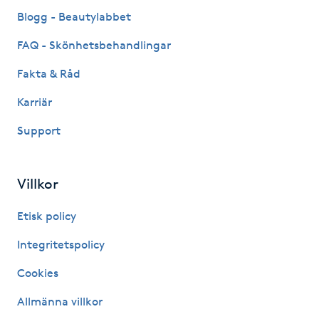
Fransk manikyr
Blogg - Beautylabbet
FAQ - Skönhetsbehandlingar
Fransrengöring
Fakta & Råd
Frekvensterapi
Karriär
Support
Friskvård
Friskvårdsmassage
Villkor
Frisör
Etisk policy
Integritetspolicy
Funktionsanalys
Cookies
Färgning
Allmänna villkor