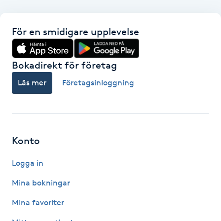
F
För en smidigare upplevelse
Face framing
Bokadirekt för företag
Faceliftmassage
Läs mer
Företagsinloggning
Fet hårbotten
Fettreducering
Konto
Fibromassage
Logga in
Fillers
Mina bokningar
Mina favoriter
Fotmassage