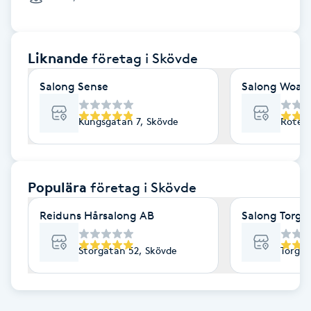
Cryoterapi
D
Liknande
företag
i Skövde
Damklippning
Salong Sense
Salong Woar
Dermapen
Kungsgatan 7, Skövde
Rotega
Diamantslipning
E
Populära
företag
i Skövde
Enzympeeling
Reiduns Hårsalong AB
Salong Torgg
Extensions
Storgatan 52, Skövde
Torgga
Extensions borttagning
Eyeliner-tatuering