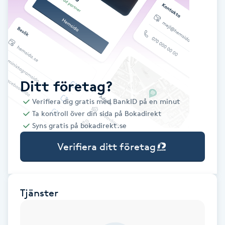
Babylights
Balayage
Bambumassage
Ditt företag?
Verifiera dig gratis med BankID på en minut
Barber
Ta kontroll över din sida på Bokadirekt
Syns gratis på bokadirekt.se
Barnklippning
Verifiera ditt företag
BIAB
Blowout
Tjänster
Bottenfärg