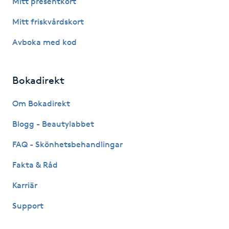
Mitt presentkort
Fotsvamp
Mitt friskvårdskort
Fotvård
Avboka med kod
Fransar
Bokadirekt
Fransborttagning
Om Bokadirekt
Blogg - Beautylabbet
Fransfärgning
FAQ - Skönhetsbehandlingar
Fransförlängning
Fakta & Råd
Fransförlängning Megavolym
Karriär
Support
Fransförlängning Volym