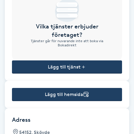
Brynformning
Vilka tjänster erbjuder
Brynfärgning
företaget?
Tjänster går för nuvarande inte att boka via
Brynplockning
Bokadirekt
Bröllopsuppsättning
Lägg till tjänst
C
Celluliter
Lägg till hemsida
Coachning
Color correction
Adress
54152, Skövde