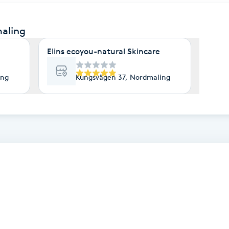
aling
Elins ecoyou-natural Skincare
ing
Kungsvägen 37, Nordmaling