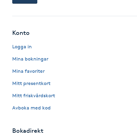
Cryoterapi
D
Damklippning
Konto
Dermapen
Logga in
Mina bokningar
Diamantslipning
Mina favoriter
E
Mitt presentkort
Enzympeeling
Mitt friskvårdskort
Extensions
Avboka med kod
Extensions borttagning
Bokadirekt