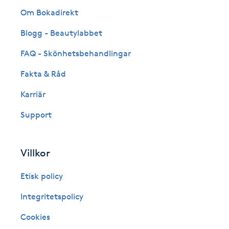
Eyeliner-tatuering
Om Bokadirekt
F
Blogg - Beautylabbet
Face framing
FAQ - Skönhetsbehandlingar
Faceliftmassage
Fakta & Råd
Karriär
Fet hårbotten
Support
Fettreducering
Villkor
Fibromassage
Etisk policy
Fillers
Integritetspolicy
Fotmassage
Cookies