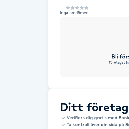
Alternativmedicin
Inga omdömen
Andningsmassage
Ansiktslyft utan kirurgi
Aromamassage
Bli fö
Företaget ha
Ashtanga Yoga
Ayurveda
Ayurvedisk Massage
Ditt företag
Verifiera dig gratis med Ban
Ansiktsbehandling djuprengörande
Ta kontroll över din sida på 
B