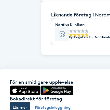
Brynformning
Liknande
företag
i Nordm
Brynfärgning
Nordlys Kliniken
Kyrkogatan 1B, Nordmal
Brynplockning
Bröllopsuppsättning
C
Celluliter
För en smidigare upplevelse
Coachning
Bokadirekt för företag
Color correction
Läs mer
Företagsinloggning