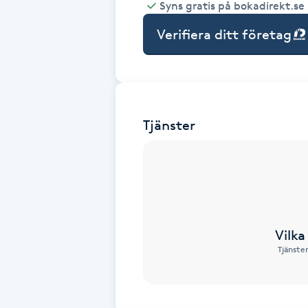
Syns gratis på bokadirekt.se
Babylights
Verifiera ditt företag
Balayage
Bambumassage
Tjänster
Barber
Barnklippning
BIAB
Vilka
Tjänste
Blowout
Bottenfärg