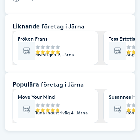
Cryoterapi
D
Liknande
företag
i Järna
Damklippning
Fröken Frans
Tess Estetisk
Dermapen
Myrstigen 9, Järna
Ängsga
Diamantslipning
E
Populära
företag
i Järna
Enzympeeling
Move Your Mind
Susannes Hud
Extensions
Tuna industriväg 4, Järna
Rönnvä
Extensions borttagning
Eyeliner-tatuering