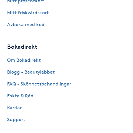
Mitt presentkort
Fotsvamp
Mitt friskvårdskort
Fotvård
Avboka med kod
Fransar
Bokadirekt
Fransborttagning
Om Bokadirekt
Blogg - Beautylabbet
Fransfärgning
FAQ - Skönhetsbehandlingar
Fransförlängning
Fakta & Råd
Fransförlängning Megavolym
Karriär
Support
Fransförlängning Volym