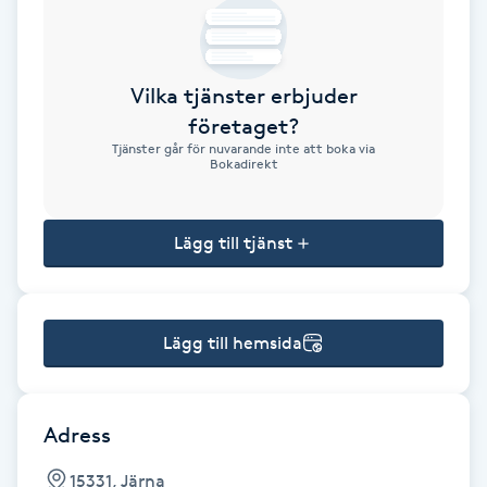
Brynformning
Vilka tjänster erbjuder
Brynfärgning
företaget?
Tjänster går för nuvarande inte att boka via
Brynplockning
Bokadirekt
Bröllopsuppsättning
Lägg till tjänst
C
Celluliter
Lägg till hemsida
Coachning
Color correction
Adress
15331, Järna