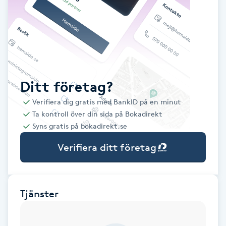
Babylights
Balayage
Bambumassage
Ditt företag?
Verifiera dig gratis med BankID på en minut
Barber
Ta kontroll över din sida på Bokadirekt
Syns gratis på bokadirekt.se
Barnklippning
Verifiera ditt företag
BIAB
Blowout
Tjänster
Bottenfärg