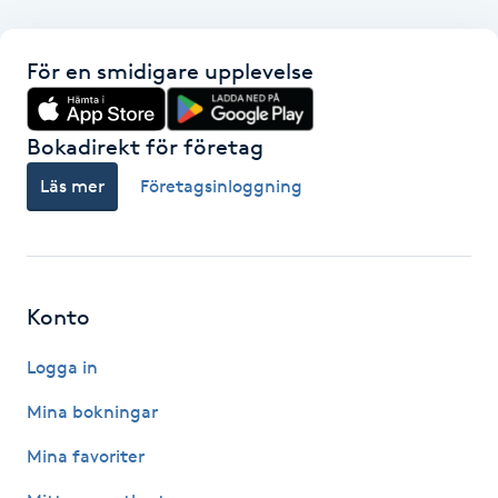
F
För en smidigare upplevelse
Face framing
Bokadirekt för företag
Faceliftmassage
Läs mer
Företagsinloggning
Fet hårbotten
Fettreducering
Konto
Fibromassage
Logga in
Fillers
Mina bokningar
Mina favoriter
Fotmassage