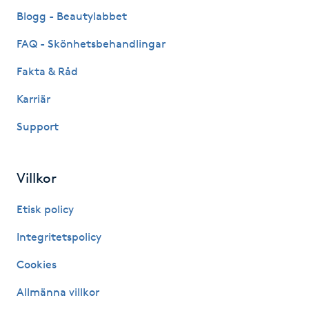
Fransk manikyr
Blogg - Beautylabbet
FAQ - Skönhetsbehandlingar
Fransrengöring
Fakta & Råd
Frekvensterapi
Karriär
Support
Friskvård
Friskvårdsmassage
Villkor
Frisör
Etisk policy
Integritetspolicy
Funktionsanalys
Cookies
Färgning
Allmänna villkor