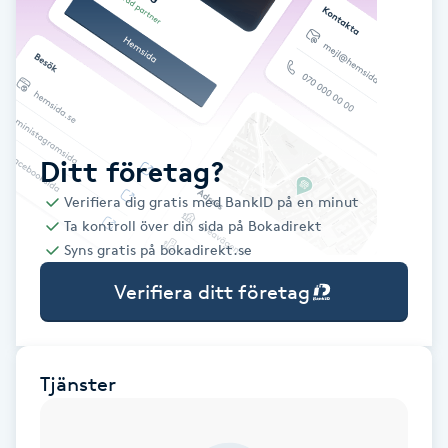
Babylights
Balayage
Bambumassage
Ditt företag?
Verifiera dig gratis med BankID på en minut
Barber
Ta kontroll över din sida på Bokadirekt
Syns gratis på bokadirekt.se
Barnklippning
Verifiera ditt företag
BIAB
Blowout
Tjänster
Bottenfärg