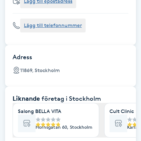
Cryoterapi
Lägg till epostadress
D
Lägg till telefonnummer
Damklippning
Dermapen
Adress
Diamantslipning
11869, Stockholm
E
Enzympeeling
Liknande
företag
i Stockholm
Extensions
Salong BELLA VITA
Cult Clinic
Extensions borttagning
Hornsgatan 60, Stockholm
Karlav
Eyeliner-tatuering