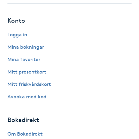
Fotsvamp
Konto
Fotvård
Logga in
Fransar
Mina bokningar
Fransborttagning
Mina favoriter
Mitt presentkort
Fransfärgning
Mitt friskvårdskort
Fransförlängning
Avboka med kod
Fransförlängning Megavolym
Bokadirekt
Fransförlängning Volym
Om Bokadirekt