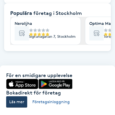
F
Populära
företag
i Stockholm
Face framing
Nerolijha
Optima Mass
Faceliftmassage
Sigtunagatan 7, Stockholm
Torsga
Fet hårbotten
Fettreducering
För en smidigare upplevelse
Fibromassage
Fillers
Bokadirekt för företag
Läs mer
Företagsinloggning
Fotmassage