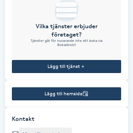
Brynformning
Vilka tjänster erbjuder
Brynfärgning
företaget?
Tjänster går för nuvarande inte att boka via
Brynplockning
Bokadirekt
Bröllopsuppsättning
Lägg till tjänst
C
Celluliter
Lägg till hemsida
Coachning
Color correction
Kontakt