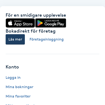
F
För en smidigare upplevelse
Face framing
Bokadirekt för företag
Faceliftmassage
Läs mer
Företagsinloggning
Fet hårbotten
Fettreducering
Konto
Fibromassage
Logga in
Fillers
Mina bokningar
Mina favoriter
Fotmassage