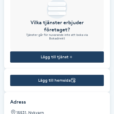
Brynformning
Vilka tjänster erbjuder
Brynfärgning
företaget?
Tjänster går för nuvarande inte att boka via
Brynplockning
Bokadirekt
Bröllopsuppsättning
Lägg till tjänst
C
Celluliter
Lägg till hemsida
Coachning
Color correction
Adress
15531, Nykvarn