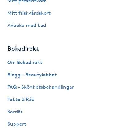
Mitt presentkort
Fotsvamp
Mitt friskvårdskort
Fotvård
Avboka med kod
Fransar
Bokadirekt
Fransborttagning
Om Bokadirekt
Blogg - Beautylabbet
Fransfärgning
FAQ - Skönhetsbehandlingar
Fransförlängning
Fakta & Råd
Fransförlängning Megavolym
Karriär
Support
Fransförlängning Volym