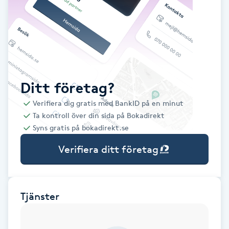
Babylights
Balayage
Bambumassage
Ditt företag?
Verifiera dig gratis med BankID på en minut
Barber
Ta kontroll över din sida på Bokadirekt
Syns gratis på bokadirekt.se
Barnklippning
Verifiera ditt företag
BIAB
Blowout
Tjänster
Bottenfärg