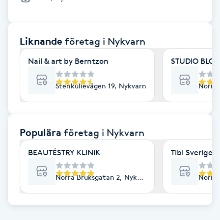
Cryoterapi
D
Liknande
företag
i Nykvarn
Damklippning
Nail & art by Berntzon
STUDIO BLO
Dermapen
Stenkullevägen 19, Nykvarn
Norra 
Diamantslipning
E
Populära
företag
i Nykvarn
Enzympeeling
BEAUTÉSTRY KLINIK
Tibi Sverige
Extensions
Norra Bruksgatan 2, Nykvarn
Norra 
Extensions borttagning
Eyeliner-tatuering