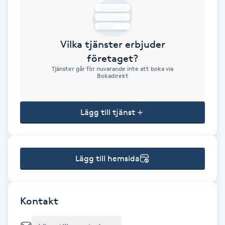
Brynformning
Vilka tjänster erbjuder
Brynfärgning
företaget?
Tjänster går för nuvarande inte att boka via
Brynplockning
Bokadirekt
Bröllopsuppsättning
Lägg till tjänst
C
Celluliter
Lägg till hemsida
Coachning
Color correction
Kontakt