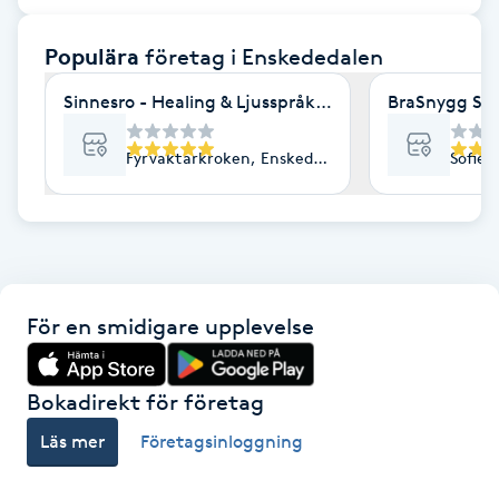
F
Populära
företag
i Enskededalen
Face framing
Sinnesro - Healing & Ljusspråk,Intuitiv Session, Med
BraSnygg Sto
Faceliftmassage
Fyrvaktarkroken, Enskededalen
Sofiel
Fet hårbotten
Fettreducering
För en smidigare upplevelse
Fibromassage
Fillers
Bokadirekt för företag
Läs mer
Företagsinloggning
Fotmassage