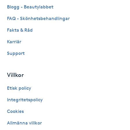
Fransk manikyr
Blogg - Beautylabbet
FAQ - Skönhetsbehandlingar
Fransrengöring
Fakta & Råd
Frekvensterapi
Karriär
Support
Friskvård
Friskvårdsmassage
Villkor
Frisör
Etisk policy
Integritetspolicy
Funktionsanalys
Cookies
Färgning
Allmänna villkor