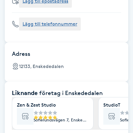
Cryoterapi
Lägg till epostadress
D
Lägg till telefonnummer
Damklippning
Dermapen
Adress
Diamantslipning
12133, Enskededalen
E
Enzympeeling
Liknande
företag
i Enskededalen
Extensions
Zen & Zest Studio
StudioT
Extensions borttagning
Sofielundsvägen 7, Enskededalen
Sofiel
Eyeliner-tatuering