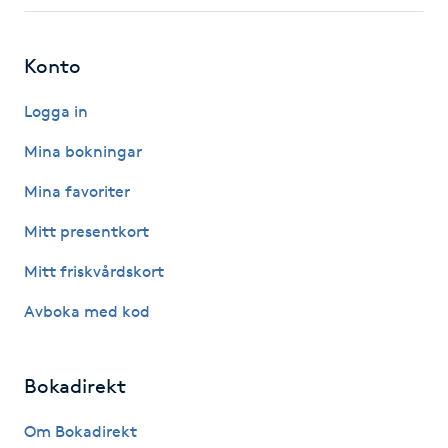
Fotsvamp
Konto
Fotvård
Logga in
Fransar
Mina bokningar
Fransborttagning
Mina favoriter
Mitt presentkort
Fransfärgning
Mitt friskvårdskort
Fransförlängning
Avboka med kod
Fransförlängning Megavolym
Bokadirekt
Fransförlängning Volym
Om Bokadirekt