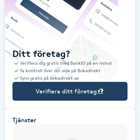
Babylights
Balayage
Bambumassage
Ditt företag?
Verifiera dig gratis med BankID på en minut
Barber
Ta kontroll över din sida på Bokadirekt
Syns gratis på bokadirekt.se
Barnklippning
Verifiera ditt företag
BIAB
Blowout
Tjänster
Bottenfärg