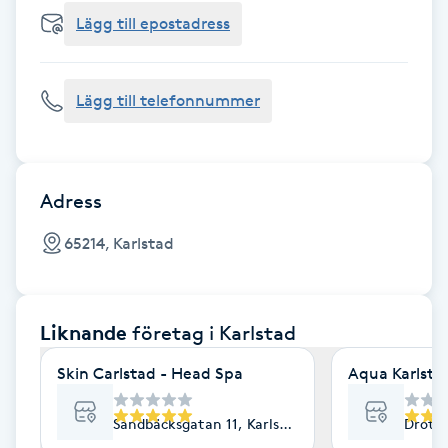
Cryoterapi
Lägg till epostadress
D
Damklippning
Lägg till telefonnummer
Dermapen
Diamantslipning
Adress
E
65214, Karlstad
Enzympeeling
Liknande
företag
i Karlstad
Extensions
Skin Carlstad - Head Spa
Aqua Karlsta
Extensions borttagning
Sandbäcksgatan 11, Karlstad
Drottn
Eyeliner-tatuering