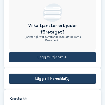
Brynformning
Brynfärgning
Vilka tjänster erbjuder
företaget?
Brynplockning
Tjänster går för nuvarande inte att boka via
Bokadirekt
Bröllopsuppsättning
C
Lägg till tjänst
Celluliter
Lägg till hemsida
Coachning
Color correction
Kontakt