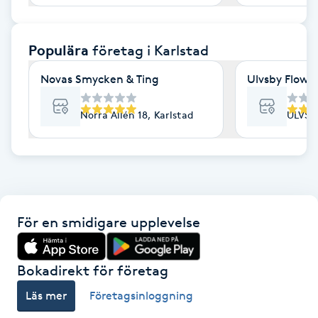
F
Populära
företag
i Karlstad
Face framing
Novas Smycken & Ting
Ulvsby Flow &
Faceliftmassage
Norra Allén 18, Karlstad
ULVSB
Fet hårbotten
Fettreducering
Fibromassage
För en smidigare upplevelse
Fillers
Bokadirekt för företag
Fotmassage
Läs mer
Företagsinloggning