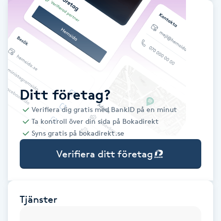
Babylights
Balayage
Bambumassage
Ditt företag?
Barber
Verifiera dig gratis med BankID på en minut
Ta kontroll över din sida på Bokadirekt
Barnklippning
Syns gratis på bokadirekt.se
Verifiera ditt företag
BIAB
Blowout
Tjänster
Bottenfärg