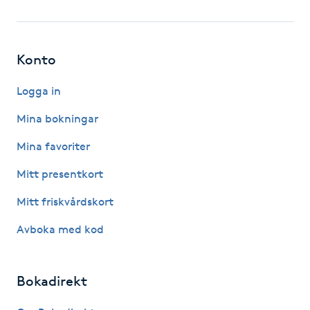
Fotsvamp
Fotvård
Konto
Fransar
Logga in
Mina bokningar
Fransborttagning
Mina favoriter
Fransfärgning
Mitt presentkort
Mitt friskvårdskort
Fransförlängning
Avboka med kod
Fransförlängning Megavolym
Bokadirekt
Fransförlängning Volym