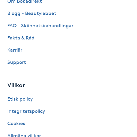
Om Bokadirekt
Fransk manikyr
Blogg - Beautylabbet
Fransrengöring
FAQ - Skönhetsbehandlingar
Fakta & Råd
Frekvensterapi
Karriär
Friskvård
Support
Friskvårdsmassage
Villkor
Frisör
Etisk policy
Funktionsanalys
Integritetspolicy
Cookies
Färgning
Allmäna villkor