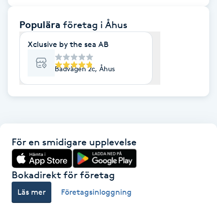
F
Populära
företag
i Åhus
Face framing
Xclusive by the sea AB
Faceliftmassage
Badvägen 2c, Åhus
Fet hårbotten
Fettreducering
För en smidigare upplevelse
Fibromassage
Fillers
Bokadirekt för företag
Läs mer
Företagsinloggning
Fotmassage