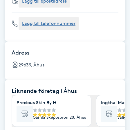
Cryoterapi
Lägg till epostadress
D
Lägg till telefonnummer
Damklippning
Dermapen
Adress
Diamantslipning
29639, Åhus
E
Enzympeeling
Liknande
företag
i Åhus
Extensions
Precious Skin By H
Ingthai Mass
Extensions borttagning
Gamla Skeppsbron 20, Åhus
Vallga
Eyeliner-tatuering