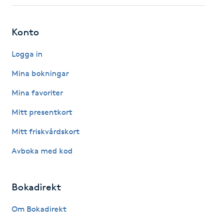
Fotsvamp
Konto
Fotvård
Logga in
Fransar
Mina bokningar
Fransborttagning
Mina favoriter
Mitt presentkort
Fransfärgning
Mitt friskvårdskort
Fransförlängning
Avboka med kod
Fransförlängning Megavolym
Bokadirekt
Fransförlängning Volym
Om Bokadirekt