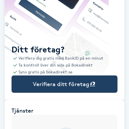
Babylights
Balayage
Bambumassage
Ditt företag?
Verifiera dig gratis med BankID på en minut
Barber
Ta kontroll över din sida på Bokadirekt
Syns gratis på bokadirekt.se
Barnklippning
Verifiera ditt företag
BIAB
Blowout
Tjänster
Bottenfärg