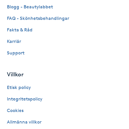
Fransk manikyr
Blogg - Beautylabbet
FAQ - Skönhetsbehandlingar
Fransrengöring
Fakta & Råd
Frekvensterapi
Karriär
Support
Friskvård
Friskvårdsmassage
Villkor
Frisör
Etisk policy
Integritetspolicy
Funktionsanalys
Cookies
Färgning
Allmänna villkor