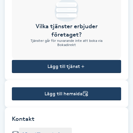
Brynformning
Vilka tjänster erbjuder
Brynfärgning
företaget?
Tjänster går för nuvarande inte att boka via
Brynplockning
Bokadirekt
Bröllopsuppsättning
Lägg till tjänst
C
Celluliter
Lägg till hemsida
Coachning
Color correction
Kontakt