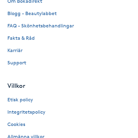
Om Bokadirekt
Fransk manikyr
Blogg - Beautylabbet
Fransrengöring
FAQ - Skönhetsbehandlingar
Fakta & Råd
Frekvensterapi
Karriär
Friskvård
Support
Friskvårdsmassage
Villkor
Frisör
Etisk policy
Funktionsanalys
Integritetspolicy
Cookies
Färgning
Allmänna villkor