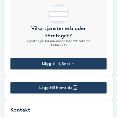
Brynformning
Brynfärgning
Vilka tjänster erbjuder
företaget?
Brynplockning
Tjänster går för nuvarande inte att boka via
Bokadirekt
Bröllopsuppsättning
C
Lägg till tjänst
Celluliter
Lägg till hemsida
Coachning
Color correction
Kontakt