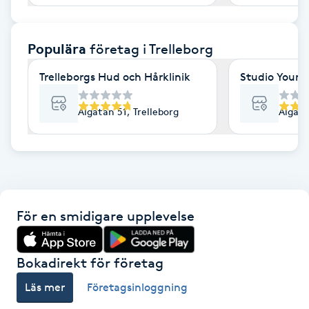
F
Populära
företag
i Trelleborg
Face framing
Trelleborgs Hud och Hårklinik
Studio Youni
Faceliftmassage
Algatan 51, Trelleborg
Algata
Fet hårbotten
Fettreducering
Fibromassage
För en smidigare upplevelse
Fillers
Bokadirekt för företag
Fotmassage
Läs mer
Företagsinloggning