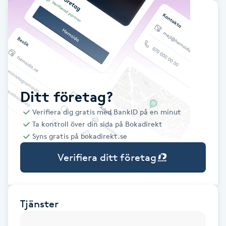
Babylights
Balayage
Bambumassage
Ditt företag?
Barber
Verifiera dig gratis med BankID på en minut
Ta kontroll över din sida på Bokadirekt
Barnklippning
Syns gratis på bokadirekt.se
Verifiera ditt företag
BIAB
Blowout
Tjänster
Bottenfärg