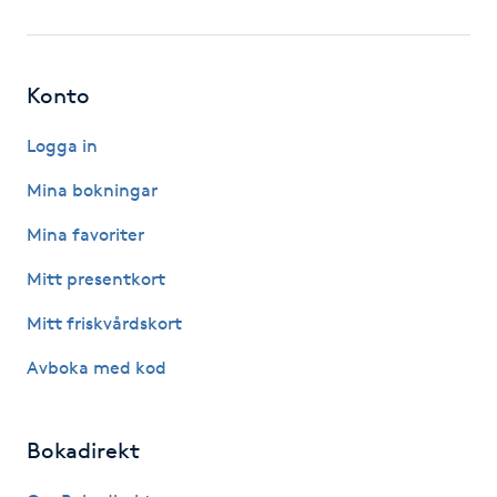
Fotsvamp
Fotvård
Konto
Fransar
Logga in
Mina bokningar
Fransborttagning
Mina favoriter
Fransfärgning
Mitt presentkort
Mitt friskvårdskort
Fransförlängning
Avboka med kod
Fransförlängning Megavolym
Bokadirekt
Fransförlängning Volym