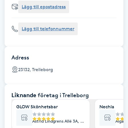
Cryoterapi
Lägg till epostadress
D
Damklippning
Lägg till telefonnummer
Dermapen
Diamantslipning
Adress
E
23132, Trelleborg
Enzympeeling
Liknande
företag
i Trelleborg
Extensions
GLOW Skönhetsbar
Nechla
Extensions borttagning
Astrid Lindgrens Allé 3A, Trelleborg
Algata
Eyeliner-tatuering