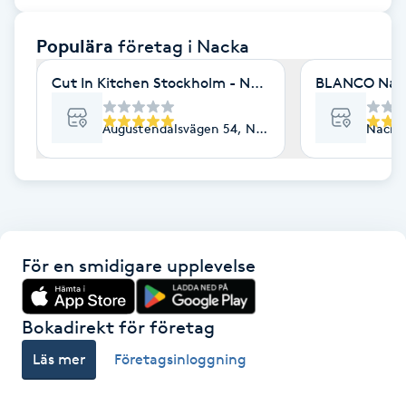
F
Populära
företag
i Nacka
Face framing
Cut In Kitchen Stockholm - Nacka Strand
BLANCO Nail 
Faceliftmassage
Augustendalsvägen 54, Nacka Strand
Nacka
Fet hårbotten
Fettreducering
För en smidigare upplevelse
Fibromassage
Fillers
Bokadirekt för företag
Läs mer
Företagsinloggning
Fotmassage