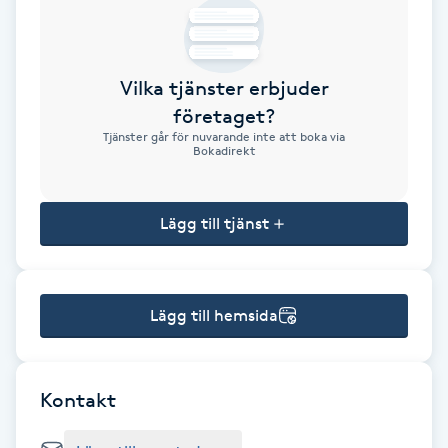
Brynformning
Vilka tjänster erbjuder
Brynfärgning
företaget?
Tjänster går för nuvarande inte att boka via
Brynplockning
Bokadirekt
Bröllopsuppsättning
Lägg till tjänst
C
Celluliter
Lägg till hemsida
Coachning
Color correction
Kontakt