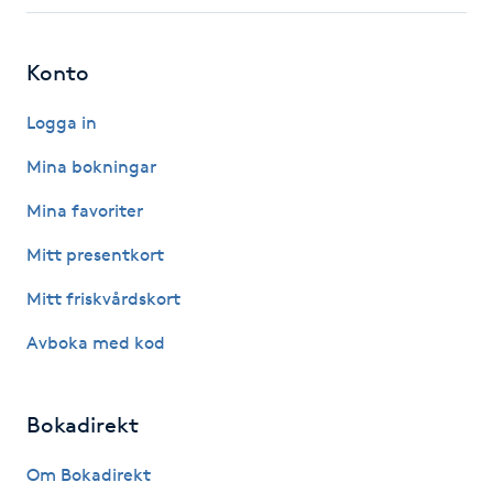
Fotsvamp
Konto
Fotvård
Logga in
Fransar
Mina bokningar
Fransborttagning
Mina favoriter
Mitt presentkort
Fransfärgning
Mitt friskvårdskort
Fransförlängning
Avboka med kod
Fransförlängning Megavolym
Bokadirekt
Fransförlängning Volym
Om Bokadirekt