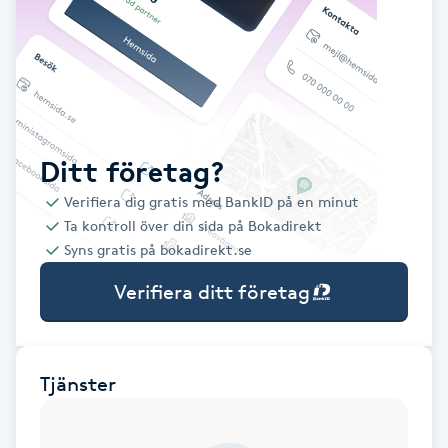
Babylights
Balayage
Bambumassage
Ditt företag?
Verifiera dig gratis med BankID på en minut
Barber
Ta kontroll över din sida på Bokadirekt
Syns gratis på bokadirekt.se
Barnklippning
Verifiera ditt företag
BIAB
Blowout
Tjänster
Bottenfärg