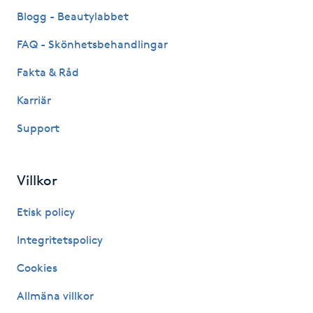
Fransk manikyr
Blogg - Beautylabbet
FAQ - Skönhetsbehandlingar
Fransrengöring
Fakta & Råd
Frekvensterapi
Karriär
Support
Friskvård
Friskvårdsmassage
Villkor
Frisör
Etisk policy
Integritetspolicy
Funktionsanalys
Cookies
Färgning
Allmäna villkor