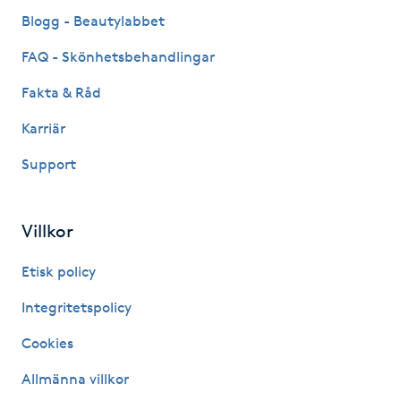
Fransk manikyr
Blogg - Beautylabbet
FAQ - Skönhetsbehandlingar
Fransrengöring
Fakta & Råd
Frekvensterapi
Karriär
Support
Friskvård
Friskvårdsmassage
Villkor
Frisör
Etisk policy
Integritetspolicy
Funktionsanalys
Cookies
Färgning
Allmänna villkor