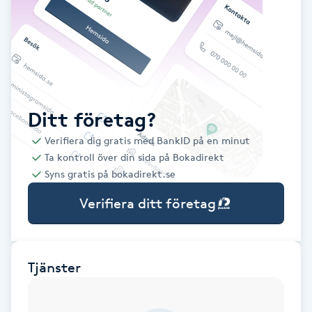
Babylights
Balayage
Bambumassage
Ditt företag?
Verifiera dig gratis med BankID på en minut
Barber
Ta kontroll över din sida på Bokadirekt
Syns gratis på bokadirekt.se
Barnklippning
Verifiera ditt företag
BIAB
Blowout
Tjänster
Bottenfärg