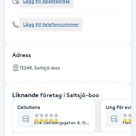
Cryoterapi
Lägg till epostadress
D
Lägg till telefonnummer
Damklippning
Dermapen
Adress
Diamantslipning
13248, Saltsjö-boo
E
Enzympeeling
Liknande
företag
i Saltsjö-boo
Extensions
Cellutions
Ung För evig
Extensions borttagning
Erik Dahlbergsgatan 4, Göteborg
Flemi
Eyeliner-tatuering