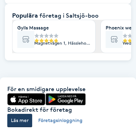
F
Populära
företag
i Saltsjö-boo
Face framing
Gylls Massage
Phoenix welln
Faceliftmassage
Magnetvägen 1, Hässleholm
Wedavä
Fet hårbotten
Fettreducering
För en smidigare upplevelse
Fibromassage
Fillers
Bokadirekt för företag
Läs mer
Företagsinloggning
Fotmassage