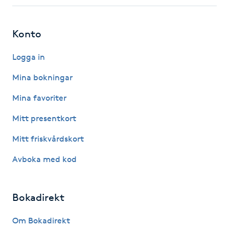
Fotsvamp
Konto
Fotvård
Logga in
Fransar
Mina bokningar
Fransborttagning
Mina favoriter
Mitt presentkort
Fransfärgning
Mitt friskvårdskort
Fransförlängning
Avboka med kod
Fransförlängning Megavolym
Bokadirekt
Fransförlängning Volym
Om Bokadirekt