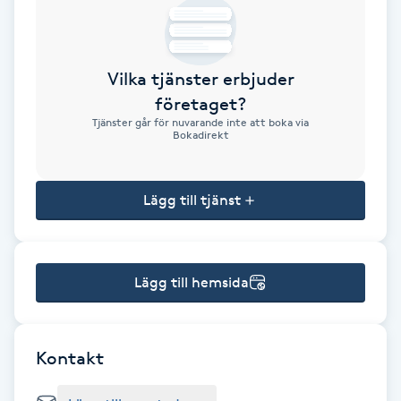
Brynformning
Vilka tjänster erbjuder
Brynfärgning
företaget?
Tjänster går för nuvarande inte att boka via
Brynplockning
Bokadirekt
Bröllopsuppsättning
Lägg till tjänst
C
Celluliter
Lägg till hemsida
Coachning
Color correction
Kontakt