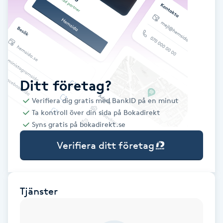
Babylights
Balayage
Bambumassage
Ditt företag?
Verifiera dig gratis med BankID på en minut
Barber
Ta kontroll över din sida på Bokadirekt
Syns gratis på bokadirekt.se
Barnklippning
Verifiera ditt företag
BIAB
Blowout
Tjänster
Bottenfärg