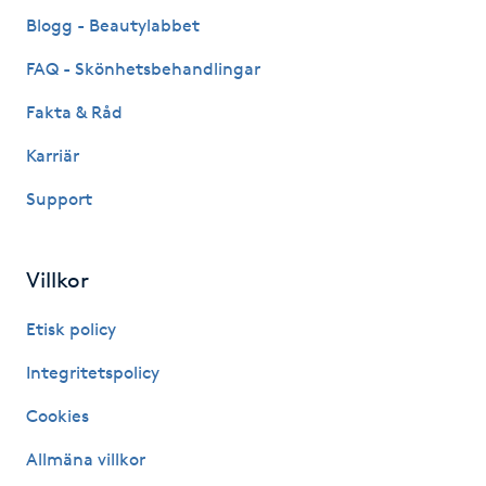
Fransk manikyr
Blogg - Beautylabbet
FAQ - Skönhetsbehandlingar
Fransrengöring
Fakta & Råd
Frekvensterapi
Karriär
Support
Friskvård
Friskvårdsmassage
Villkor
Frisör
Etisk policy
Integritetspolicy
Funktionsanalys
Cookies
Färgning
Allmäna villkor