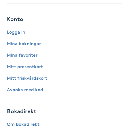
Fotsvamp
Konto
Fotvård
Logga in
Fransar
Mina bokningar
Fransborttagning
Mina favoriter
Mitt presentkort
Fransfärgning
Mitt friskvårdskort
Fransförlängning
Avboka med kod
Fransförlängning Megavolym
Bokadirekt
Fransförlängning Volym
Om Bokadirekt