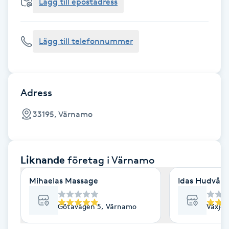
Cryoterapi
Lägg till epostadress
D
Lägg till telefonnummer
Damklippning
Dermapen
Adress
Diamantslipning
33195, Värnamo
E
Enzympeeling
Liknande
företag
i Värnamo
Extensions
Mihaelas Massage
Idas Hudvård
Extensions borttagning
Götavägen 5, Värnamo
Växjöv
Eyeliner-tatuering