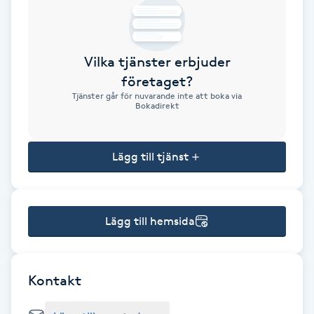
Brynformning
Vilka tjänster erbjuder
Brynfärgning
företaget?
Tjänster går för nuvarande inte att boka via
Brynplockning
Bokadirekt
Bröllopsuppsättning
Lägg till tjänst
C
Celluliter
Lägg till hemsida
Coachning
Color correction
Kontakt