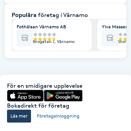
F
Populära
företag
i Värnamo
Face framing
Fothälsan Värnamo AB
Ylva Massera
Faceliftmassage
Brogatan 1, Värnamo
Storg
Fet hårbotten
Fettreducering
För en smidigare upplevelse
Fibromassage
Fillers
Bokadirekt för företag
Läs mer
Företagsinloggning
Fotmassage