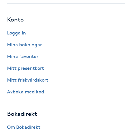
Fotsvamp
Konto
Fotvård
Logga in
Fransar
Mina bokningar
Fransborttagning
Mina favoriter
Mitt presentkort
Fransfärgning
Mitt friskvårdskort
Fransförlängning
Avboka med kod
Fransförlängning Megavolym
Bokadirekt
Fransförlängning Volym
Om Bokadirekt