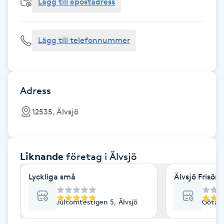
Cryoterapi
Lägg till epostadress
D
Lägg till telefonnummer
Damklippning
Dermapen
Adress
Diamantslipning
12535, Älvsjö
E
Enzympeeling
Liknande
företag
i Älvsjö
Extensions
Lyckliga små
Älvsjö Frisör
Extensions borttagning
Jultomtestigen 5, Älvsjö
Götala
Eyeliner-tatuering