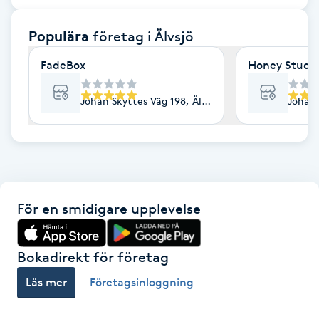
F
Populära
företag
i Älvsjö
Face framing
FadeBox
Honey Studi
Faceliftmassage
Johan Skyttes Väg 198, Älvsjö
Johan 
Fet hårbotten
Fettreducering
För en smidigare upplevelse
Fibromassage
Fillers
Bokadirekt för företag
Läs mer
Företagsinloggning
Fotmassage