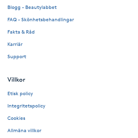
Fransk manikyr
Blogg - Beautylabbet
FAQ - Skönhetsbehandlingar
Fransrengöring
Fakta & Råd
Frekvensterapi
Karriär
Support
Friskvård
Friskvårdsmassage
Villkor
Frisör
Etisk policy
Integritetspolicy
Funktionsanalys
Cookies
Färgning
Allmäna villkor