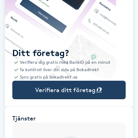
Babylights
Balayage
Bambumassage
Ditt företag?
Verifiera dig gratis med BankID på en minut
Barber
Ta kontroll över din sida på Bokadirekt
Syns gratis på bokadirekt.se
Barnklippning
Verifiera ditt företag
BIAB
Blowout
Tjänster
Bottenfärg