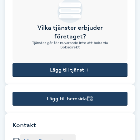
Brynformning
Vilka tjänster erbjuder
Brynfärgning
företaget?
Tjänster går för nuvarande inte att boka via
Brynplockning
Bokadirekt
Bröllopsuppsättning
Lägg till tjänst
C
Celluliter
Lägg till hemsida
Coachning
Color correction
Kontakt