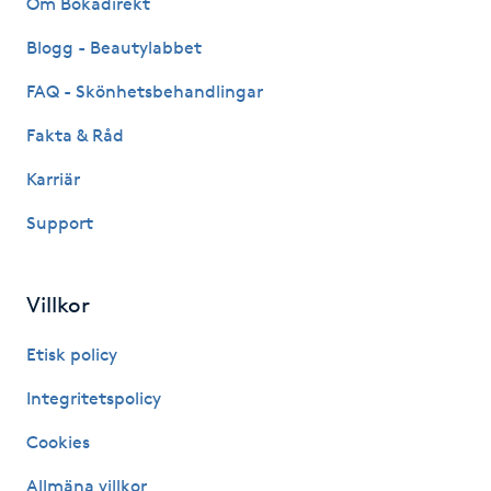
Om Bokadirekt
Fransk manikyr
Blogg - Beautylabbet
Fransrengöring
FAQ - Skönhetsbehandlingar
Fakta & Råd
Frekvensterapi
Karriär
Friskvård
Support
Friskvårdsmassage
Villkor
Frisör
Etisk policy
Funktionsanalys
Integritetspolicy
Cookies
Färgning
Allmäna villkor