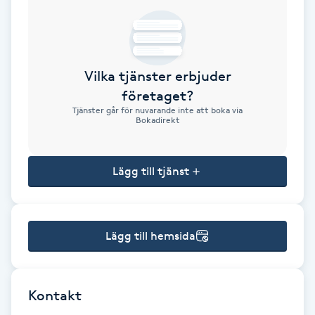
Brynformning
Brynfärgning
Vilka tjänster erbjuder
företaget?
Brynplockning
Tjänster går för nuvarande inte att boka via
Bokadirekt
Bröllopsuppsättning
C
Lägg till tjänst
Celluliter
Lägg till hemsida
Coachning
Color correction
Kontakt