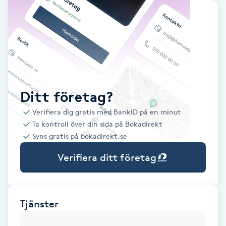
Babylights
Balayage
Bambumassage
Ditt företag?
Barber
Verifiera dig gratis med BankID på en minut
Ta kontroll över din sida på Bokadirekt
Barnklippning
Syns gratis på bokadirekt.se
Verifiera ditt företag
BIAB
Blowout
Tjänster
Bottenfärg