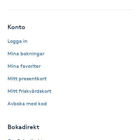
Fotsvamp
Fotvård
Konto
Fransar
Logga in
Mina bokningar
Fransborttagning
Mina favoriter
Fransfärgning
Mitt presentkort
Mitt friskvårdskort
Fransförlängning
Avboka med kod
Fransförlängning Megavolym
Bokadirekt
Fransförlängning Volym