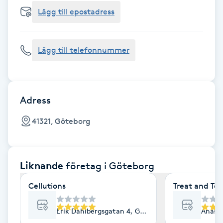
Cryoterapi
Lägg till epostadress
D
Damklippning
Lägg till telefonnummer
Dermapen
Diamantslipning
Adress
E
41321, Göteborg
Enzympeeling
Liknande
företag
i Göteborg
Extensions
Cellutions
Treat and Te
Extensions borttagning
Erik Dahlbergsgatan 4, Göteborg
Ånäsv
Eyeliner-tatuering