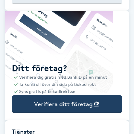
Babylights
Balayage
Bambumassage
Barber
Ditt företag?
Verifiera dig gratis med BankID på en minut
Barnklippning
Ta kontroll över din sida på Bokadirekt
Syns gratis på bokadirekt.se
BIAB
Verifiera ditt företag
Blowout
Bottenfärg
Tjänster