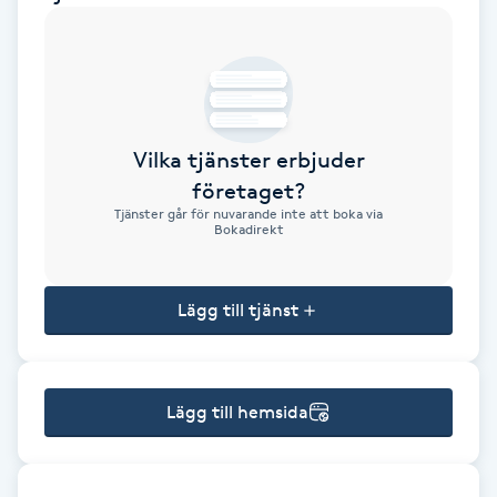
Brynformning
Brynfärgning
Vilka tjänster erbjuder
Brynplockning
företaget?
Tjänster går för nuvarande inte att boka via
Bröllopsuppsättning
Bokadirekt
C
Lägg till tjänst
Celluliter
Coachning
Lägg till hemsida
Color correction