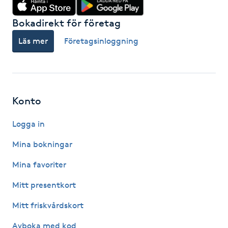
F
Bokadirekt för företag
Face framing
Läs mer
Företagsinloggning
Faceliftmassage
Fet hårbotten
Konto
Fettreducering
Logga in
Mina bokningar
Fibromassage
Mina favoriter
Fillers
Mitt presentkort
Mitt friskvårdskort
Fotmassage
Avboka med kod