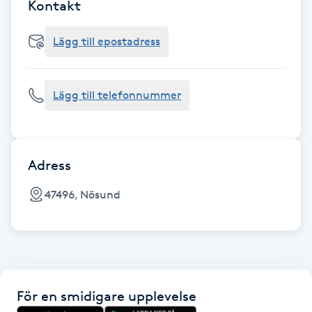
Cryoterapi
Kontakt
D
Lägg till epostadress
Damklippning
Lägg till telefonnummer
Dermapen
Diamantslipning
E
Adress
Enzympeeling
47496, Nösund
Extensions
Extensions borttagning
För en smidigare upplevelse
Eyeliner-tatuering