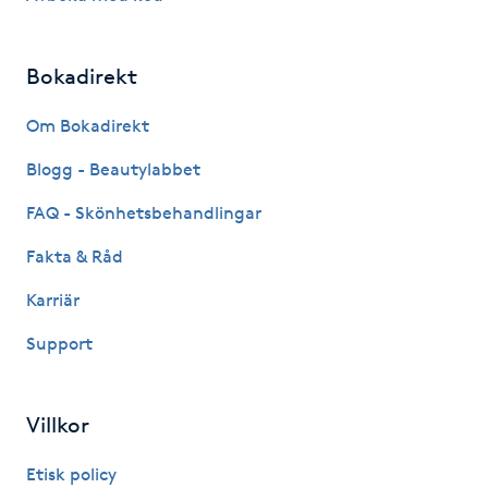
Fotsvamp
Bokadirekt
Fotvård
Om Bokadirekt
Fransar
Blogg - Beautylabbet
Fransborttagning
FAQ - Skönhetsbehandlingar
Fakta & Råd
Fransfärgning
Karriär
Fransförlängning
Support
Fransförlängning Megavolym
Villkor
Fransförlängning Volym
Etisk policy