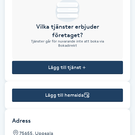
Brynformning
Vilka tjänster erbjuder
Brynfärgning
företaget?
Tjänster går för nuvarande inte att boka via
Brynplockning
Bokadirekt
Bröllopsuppsättning
Lägg till tjänst
C
Celluliter
Lägg till hemsida
Coachning
Color correction
Adress
75655, Uppsala