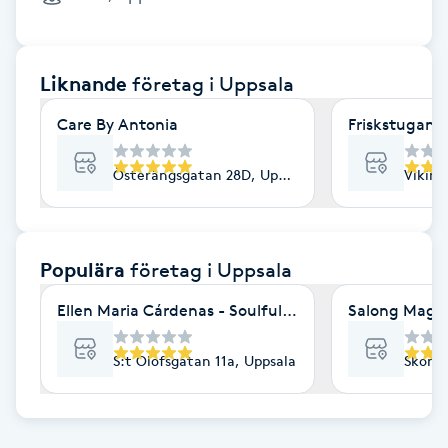
Cryoterapi
D
Liknande
företag
i Uppsala
Damklippning
Care By Antonia
Friskstugan
Dermapen
Österängsgatan 28D, Uppsala
Viking
Diamantslipning
E
Populära
företag
i Uppsala
Enzympeeling
Ellen Maria Cárdenas - Soulful being Deeply guided
Salong Magn
Extensions
S:t Olofsgatan 11a, Uppsala
Skoma
Extensions borttagning
Eyeliner-tatuering