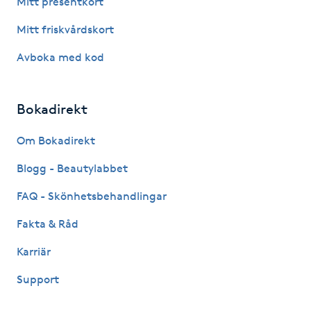
Mitt presentkort
Fotsvamp
Mitt friskvårdskort
Fotvård
Avboka med kod
Fransar
Bokadirekt
Fransborttagning
Om Bokadirekt
Blogg - Beautylabbet
Fransfärgning
FAQ - Skönhetsbehandlingar
Fransförlängning
Fakta & Råd
Fransförlängning Megavolym
Karriär
Support
Fransförlängning Volym