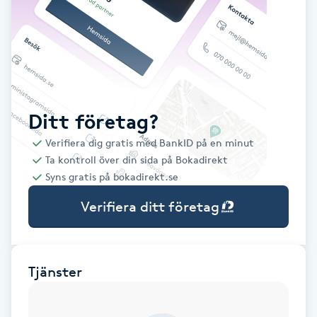
Babylights
Balayage
Bambumassage
Ditt företag?
Verifiera dig gratis med BankID på en minut
Barber
Ta kontroll över din sida på Bokadirekt
Syns gratis på bokadirekt.se
Barnklippning
Verifiera ditt företag
BIAB
Blowout
Tjänster
Bottenfärg