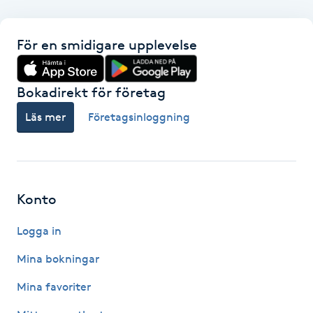
F
För en smidigare upplevelse
Face framing
Bokadirekt för företag
Faceliftmassage
Läs mer
Företagsinloggning
Fet hårbotten
Fettreducering
Konto
Fibromassage
Logga in
Fillers
Mina bokningar
Mina favoriter
Fotmassage